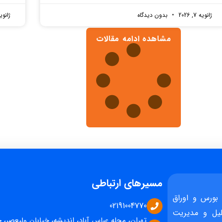
ژانویه 7, 2026
بدون دیدگاه
ژانویه 7, 
مشاهده ادامه مقالات
مسیرهای ارتباطی
بورس و اوراق
02191004770
یل و مدیریت
تهران، محله عباس آباد، اندیشه، خیابان ولیعصر، 