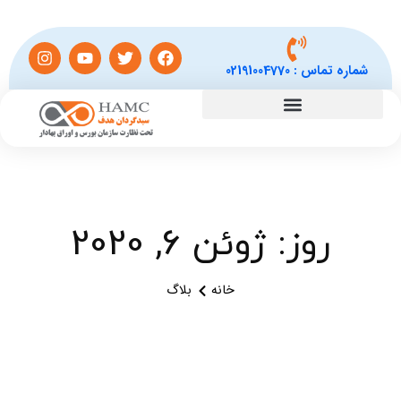
شماره تماس :
02191004770
روز: ژوئن 6, 2020
خانه
بلاگ