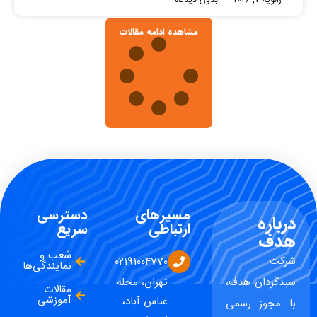
مشاهده ادامه مقالات
مسیرهای
دسترسی
درباره
ارتباطی
سریع
هدف
شعب و
شرکت
02191004770
نمایندگی‌ها
سبدگردان هدف،
تهران، محله
مقالات
آموزشی
عباس آباد،
با مجوز رسمی