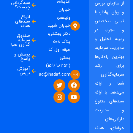
اندیشه،
سبدگردانی
از سازمان بورس
چیست؟
خیابان
و اوراق بهادار، با
انواع
ولیعصر،
تیمی متخصص
سبدهای
خیابان شهید
هدف
و مجرب در
دکتر بهشتی،
صندوق
زمینه تحلیل و
سرمایه
پلاک ۵۰۸
گذاری صبا
مدیریت سرمایه،
طبقه اول کد
پرسش و
بهترین راه‌کارها
پستی
پاسخ
برای رشد
(۱۵۹۶۹۸۳۵۱۱)
آموزش
بورس
ad@ihadaf.com
سرمایه‌گذاری
شما را ارائه
می‌دهد. با ارائه
سبدهای متنوع
و مدیریت
دارایی‌های
حرفه‌ای، هدف