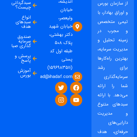
اندیشه،
سبدگردانی
از سازمان بورس
چیست؟
خیابان
و اوراق بهادار، با
انواع
ولیعصر،
تیمی متخصص
سبدهای
خیابان شهید
هدف
و مجرب در
دکتر بهشتی،
صندوق
زمینه تحلیل و
سرمایه
پلاک ۵۰۸
گذاری صبا
مدیریت سرمایه،
طبقه اول کد
پرسش و
بهترین راه‌کارها
پستی
پاسخ
برای رشد
(۱۵۹۶۹۸۳۵۱۱)
آموزش
بورس
ad@ihadaf.com
سرمایه‌گذاری
شما را ارائه
می‌دهد. با ارائه
سبدهای متنوع
و مدیریت
دارایی‌های
حرفه‌ای، هدف