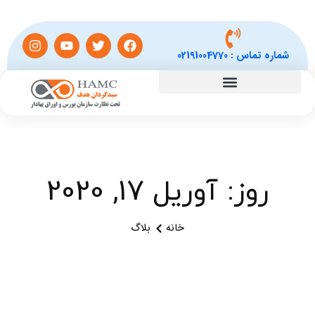
شماره تماس :
02191004770
روز: آوریل 17, 2020
خانه
بلاگ