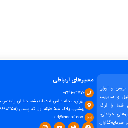
مسیرهای ارتباطی
بورس و اوراق
02191004770
یل و مدیریت
تهران، محله عباس آباد، اندیشه، خیابان ولیعصر، 
 شما را ارائه
بهشتی، پلاک ۵۰۸ طبقه اول کد پستی (۱۵۹۶۹۸۳۵۱۱)
‌های حرفه‌ای،
ad@ihadaf.com
سرمایه‌گذاران