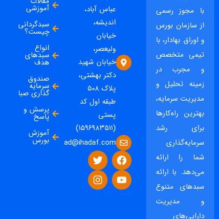
مقالات
آموزشی
عباس آباد،
با مجوز رسمی
اندیشه،
سبدگردانی
از سازمان بورس
چیست؟
خیابان
و اوراق بهادار، با
انواع
ولیعصر،
تیمی متخصص
سبدهای
خیابان شهید
هدف
و مجرب در
دکتر بهشتی،
صندوق
زمینه تحلیل و
سرمایه
پلاک ۵۰۸
گذاری صبا
مدیریت سرمایه،
طبقه اول کد
پرسش و
بهترین راه‌کارها
پستی
پاسخ
برای رشد
(۱۵۹۶۹۸۳۵۱۱)
آموزش
بورس
ad@ihadaf.com
سرمایه‌گذاری
شما را ارائه
می‌دهد. با ارائه
سبدهای متنوع
و مدیریت
دارایی‌های