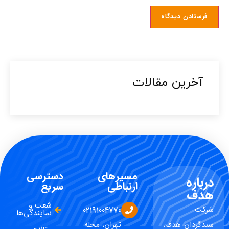
آخرین مقالات​
مسیرهای
دسترسی
درباره
ارتباطی
سریع
هدف
شعب و
شرکت
02191004770
نمایندگی‌ها
سبدگردان هدف،
تهران، محله