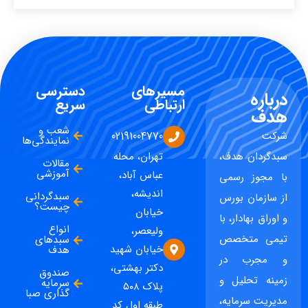
مسیرهای
دسترسی
درباره
ارتباطی
سریع
هدف
شعب و
شرکت
02191004770
نمایندگی‌ها
سبدگردان هدف،
تهران، محله
مقالات
آموزشی
عباس آباد،
با مجوز رسمی
اندیشه،
سبدگردانی
از سازمان بورس
چیست؟
خیابان
و اوراق بهادار، با
انواع
ولیعصر،
تیمی متخصص
سبدهای
خیابان شهید
هدف
و مجرب در
دکتر بهشتی،
صندوق
زمینه تحلیل و
سرمایه
پلاک ۵۰۸
گذاری صبا
مدیریت سرمایه،
طبقه اول کد