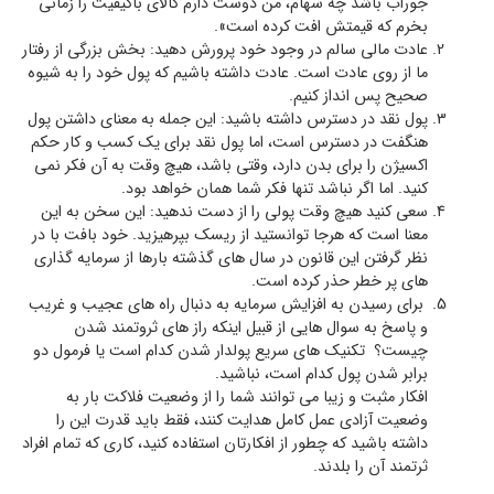
جوراب باشد چه سهام، من دوست دارم کالای باکیفیت را زمانی
بخرم که قیمتش افت کرده است».
عادت مالی سالم در وجود خود پرورش دهید: بخش بزرگی از رفتار
ما از روی عادت است. عادت داشته باشیم که پول خود را به شیوه
صحیح پس انداز کنیم.
پول نقد در دسترس داشته باشید: این جمله به معنای داشتن پول
هنگفت در دسترس است، اما پول نقد برای یک کسب و کار حکم
اکسیژن را برای بدن دارد، وقتی باشد، هیچ وقت به آن فکر نمی
کنید. اما اگر نباشد تنها فکر شما همان خواهد بود.
سعی کنید هیچ وقت پولی را از دست ندهید: این سخن به این
معنا است که هرجا توانستید از ریسک بپرهیزید. خود بافت با در
نظر گرفتن این قانون در سال های گذشته بارها از سرمایه گذاری
های پر خطر حذر کرده است.
برای رسیدن به افزایش سرمایه به دنبال راه های عجیب و غریب
و پاسخ به سوال هایی از قبیل اینکه راز های ثروتمند شدن
چیست؟ تکنیک های سریع پولدار شدن کدام است یا فرمول دو
برابر شدن پول کدام است، نباشید.
افکار مثبت و زیبا می توانند شما را از وضعیت فلاکت بار به
وضعیت آزادی عمل کامل هدایت کنند، فقط باید قدرت این را
داشته باشید که چطور از افکارتان استفاده کنید، کاری که تمام افراد
ثرتمند آن را بلدند.