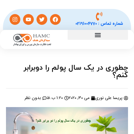
شماره تماس :
02191004770
چطوری در یک سال پولم را دوبرابر
کنم؟
پریسا علی نوری
می 30, 2020
1:20 ب.ظ
بدون نظر