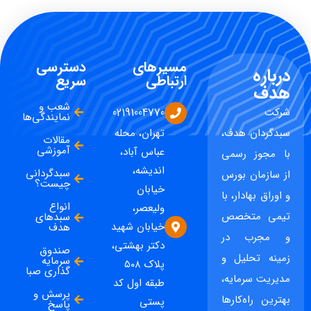
مسیرهای
دسترسی
درباره
ارتباطی
سریع
هدف
شعب و
شرکت
02191004770
نمایندگی‌ها
سبدگردان هدف،
تهران، محله
مقالات
آموزشی
عباس آباد،
با مجوز رسمی
اندیشه،
سبدگردانی
از سازمان بورس
چیست؟
خیابان
و اوراق بهادار، با
انواع
ولیعصر،
تیمی متخصص
سبدهای
خیابان شهید
هدف
و مجرب در
دکتر بهشتی،
صندوق
زمینه تحلیل و
سرمایه
پلاک ۵۰۸
گذاری صبا
مدیریت سرمایه،
طبقه اول کد
پرسش و
بهترین راه‌کارها
پستی
پاسخ