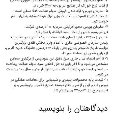
۴- عضو کمیسیون برنامه و بودجه و محاسبات مجلس شورای اسلامی
از ثبات نرخ خوراک گاز صنایع در بودجه ۱۴۰۲ خبر داد.
۵- سازمان بورس: آزاد شدن فروش سهام عدالت فعلا منتفی است.
۶- محمد شیاع السودانی نخست وزیر عراق فردا دوشنبه به ایران سفر
خواهد کرد.
۷- سازمان بورس مجوز افزایش سرمایه ۱۰۰ درصدی شرکت
فروسیلیسیم خمین از محل سود انباشته را صادر کرد.
۸- واریز ۳۲۶۰۰ میلیارد تومان بابت معامله بلوک ۱۲ درصدی «فارس»:
رئیس سازمان خصوصی سازی با اعلام واریز بخش نقدی بزرگترین
مزایده تاریخ خصوصی‌سازی یعنی بلوک ۱۲ درصدی هلدینگ خلیج فارس،
از نهایی شدن این معامله خبر داد.
۹- ️تا آخر آذرماه سال جاری مبلغ دقیق این سود پس از برگزاری مجامع
مشخص می‌شود و تا آخر پاییز به طور قطعی سود سهام عدالت پرداخت
می‌شود و قسط دوم، اواخر اسفند ماه یا اوایل فروردین سال بعد پرداخت
می‌شود.
۱۰- قیمت پایه محصولات پلیمری و شیمیایی برای معاملات هفتگی در
بورس کالای ایران از سوی دفتر توسعه صنایع تکمیلی پتروشیمی، بر
اساس نرخ ارز ۲۷۸,۰۶۲ ریال اعلام شد.
دیدگاهتان را بنویسید