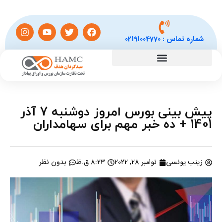
شماره تماس :
02191004770
پیش بینی بورس امروز دوشنبه 7 آذر
1401 + ده خبر مهم برای سهامداران
زینب یونسی
نوامبر 28, 2022
8:23 ق.ظ
بدون نظر