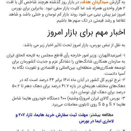
به گزارش
سبدگردان هدف
، در بازار روز گذشته هرچند شاخص کل با افت
2 هزار واحدی همراه شد اما کلیت بازار منفی نبود. بنابراین برای بورس
امروز نیز پیش بینی می شود روند بازار کم نوسان و خنثی باشد و شاهد
تقاضا و رشد قیمتی در تک سهم ها باشیم.
اخبار مهم برای بازار امروز
به نقل از نبض بورس، بازار امروز تحت تاثیر اخبار زیر می باشد:
۱- امیرعبداللهیان: وزیر امور خارجه رأی قاطع مجلس به لایحه الحاق ایران
به سازمان همکاری شانگ‌های را نشانگر عزم و جدیت کشورمان برای
توسعه همکاری‌های منطقه‌ای، بین‌المللی و اقتصادی و تقویت نگاه به
آسیا دانست.
۲- نرخ تورم کل کشور در آبان ماه ۱۴۰۱ برابر ٤٤ درصد است که در
دهک‌های مختلف هزینه‌ای در بازه ٤١.٧ درصد برای دهک­­ دهم تا ۵۰.۲
درصد برای دهک­ اول نوسان دارد.
۳- بورس کالای ایران امروز(دوشنبه) ۹۰۰ دستگاه خودروی هایما شامل
هایما S ۷ و S ۵ روی تابلوی معاملات می‌برد.
مطالعه بیشتر:
مهلت ثبت سفارش خرید هایما، تارا، ۲۰۷ و
لاماری ایما در بورس