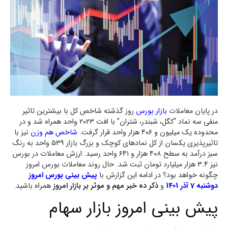
در پایان معاملات
بازار بورس
روز گذشته شاخص کل با بیشترین تاثیر
منفی سه نماد “کگل، شبندر، شتران” با افت ۲۰۲۳ واحد همراه شد و در
محدوده یک میلیون و ۴۰۶ هزار واحد قرار گرفت.
شاخص هم وزن
نیز با
تاثیرپذیری یکسان از کل نمادهای کوچک و بزرگ بازار ۵۳۹ واحد به رنگ
سبز درآمد به سطح ۴۰۸ هزار و ۶۴۱ واحد رسید. ارزش معاملات در بورس
نیز ۳.۴ هزار میلیارد تومان ثبت شد. حال روند معاملات بورس امروز
چگونه خواهد بود؟ در ادامه این گزارش با
پیش بینی بورس امروز
دوشنبه 7 آذر 1401
و
ذکر ده خبر مهم و موثر بر بازار امروز
همراه باشید.
پیش بینی امروز بازار سهام