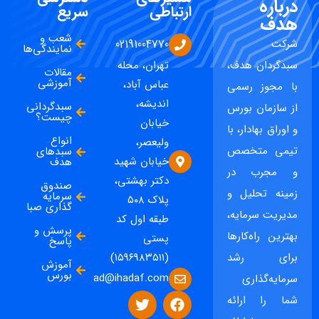
درباره
ارتباطی
سریع
هدف
شعب و
شرکت
02191004770
نمایندگی‌ها
سبدگردان هدف،
تهران، محله
مقالات
آموزشی
عباس آباد،
با مجوز رسمی
اندیشه،
سبدگردانی
از سازمان بورس
چیست؟
خیابان
و اوراق بهادار، با
انواع
ولیعصر،
تیمی متخصص
سبدهای
خیابان شهید
هدف
و مجرب در
دکتر بهشتی،
صندوق
زمینه تحلیل و
سرمایه
پلاک ۵۰۸
گذاری صبا
مدیریت سرمایه،
طبقه اول کد
پرسش و
بهترین راه‌کارها
پستی
پاسخ
برای رشد
(۱۵۹۶۹۸۳۵۱۱)
آموزش
بورس
ad@ihadaf.com
سرمایه‌گذاری
شما را ارائه