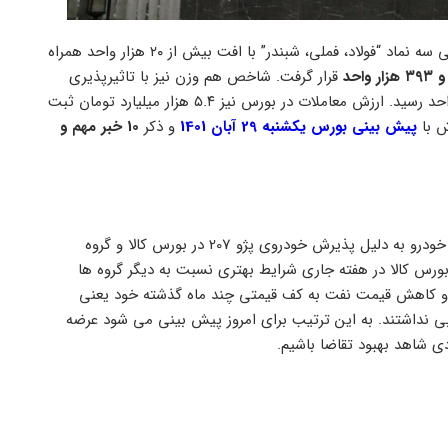
با بیشترین تاثیر منفی سه نماد “فولاد، فملی، شبندر” با افت بیش از ۲۰ هزار واحد همراه
واحد
قرار گرفت. شاخص هم وزن نیز با تاثیرپذیری
یکسان از کلیه بازار ۳۵۰۷ واحد به رنگ قرمز درآمد و به سطح ۳۹۷ هزار واحد رسید. ارزش معاملات در بورس نیز ۵.۴ هزار میلیارد تومان ثبت
ش با
پیش بینی بورس یکشنبه 29 آبان 1401
و ذکر
10 خبر مهم و
، در بازار روز گذشته در گروه خودرویی تنها نماد خودرو به دلیل پذیرش خودروی پژو 207 در بورس کالا و گروه
دی قیمت پایه سیمان در بورس کالا در هفته جاری شرایط بهتری نسبت به دیگر گروه ها
 و کاهش قیمت نفت به کف قیمتی چند ماه گذشته خود یعنی
 خوبی نداشتند. به این ترتیب برای امروز پیش بینی می شود عرضه
دی شاهد بهبود تقاضا باشیم.