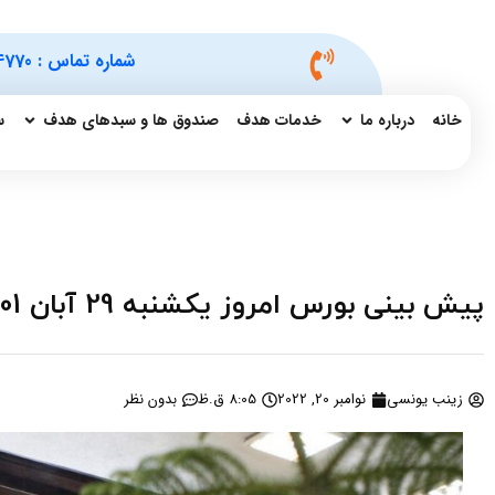
شماره تماس :
4770
خانه
درباره ما
خدمات هدف
صندوق ها و سبدهای هدف
س
پیش بینی بورس امروز یکشنبه 29 آبان 1401 + ده خبر مهم برای سهامداران
زینب یونسی
نوامبر 20, 2022
8:05 ق.ظ
بدون نظر