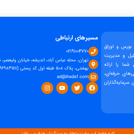
مسیرهای ارتباطی
بورس و اوراق
02191004770
یل و مدیریت
تهران، محله عباس آباد، اندیشه، خیابان ولیعصر، 
 شما را ارائه
بهشتی، پلاک ۵۰۸ طبقه اول کد پستی (۱۵۹۶۹۸۳۵۱۱)
‌های حرفه‌ای،
ad@ihadaf.com
سرمایه‌گذاران
کلیه حقوق این سایت متعلق به سبدگردان هدف می باشد.