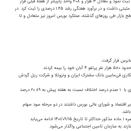
میلیون و 410 هزار واحد ایستاد اما در عملکرد هفتگی افت 0.24 درصدی را ثبت نمود و معادل 3 هزار و 408 واحد پایینتر از هفته قبلی قرار
گرفت. این در حالی است که شاخص هم وزن برخلاف شاخص کل، عملکرد مثبتی داشت و در برآورد هفتگی رشد 1.45 درصدی را ثبت کرد. در
بازار طی روزهای گذشته، عملکرد بورس امروز نیز متعادل و تا
کاری فی‌مابین بانک مشترک ایران و ونزوئلا و شرکت ریل گردش
۴- طبق آمار بانک مرکزی، میانگین وزنی نرخ بهره بین بانکی در هفته جاری با ۱ صدم درصد اختلاف نسبت به هفته پیش به ۲۰.۸۹ درصد
ر اقتصاد و شورای عالی بورس داشتند در دو مرحله سود سهام
اشد.