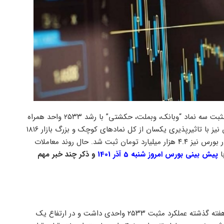
با بیشترین تاثیر مثبت سه نماد “وبانک، وبملت، حکشتی” با رشد ۲۵۳۳ واحد همراه
قرار گرفت. شاخص هم وزن نیز با تاثیرپذیری یکسان از کل نمادهای کوچک و بزرگ بازار ۱۸۱۶
واحد به رنگ سبز درآمد و به سطح ۴۰۷ هزار واحد رسید. ارزش معاملات در بورس نیز ۴.۴ هزار میلیارد تومان ثبت شد. حال روند معاملات
ا
پیش بینی بورس امروز شنبه 5 آذر 1401
و ذکر چند خبر مهم
، شاخص کل با وجود آنکه در آخرین روز کاری هفته گذشته عملکرد مثبت ۲۵۳۳ واحدی داشت و در ارتفاع یک