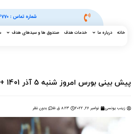
شماره تماس :
4770
خانه
درباره ما
خدمات هدف
صندوق ها و سبدهای هدف
س
پیش بینی بورس امروز شنبه 5 آذر 1401 + چند خبر مهم برای سهامداران
زینب یونسی
نوامبر 26, 2022
8:23 ق.ظ
بدون نظر