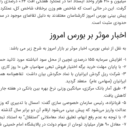
پیش بینی بورس امروز کارشناسان معتقدند به دلیل تقاضای موجود در سطح 
حدودی مثبت است.
اخبار موثر بر بورس امروز
به نقل از نبض بورس، اخبار موثر بر بازار امروز به شرح زیر می باشد:
۱- افزایش سرمایه ۱۵۵ درصدی غچین از محل سود انباشته مورد تائید حسابرس قرار گرفت.
۲- با پایان مهلت خرید برگه اختیار فروش تبعی سهامیار، طی ۱۰ روز کاری حدود ۵۸۰ هزار نفر پرتفو ۴ آبان خود را بیمه کردند.
۳- شرکت ریل گردش ایرانیان با نماد حگردش بیان داشت تفاهم‌نامه هم
ایرانیان (سهامی عام) منعقد گردید.
کاهش یافت.
۵- قربانزاده، رئیس سازمان خصوصی سازی گفت: امسال با تدبیری که وزی
عدالت واریز می‌شود که پیش بینی می‌شود ارقام آن دو برابر سال گذشته ب
۶- با توجه به عدم رفع ابهام، تعلیق نماد معاملاتی “استقلال” به استناد تبصره ۱ ماده مذکور حداکثر تا تاریخ ۱۴۰۱/۰۹/۱۵ ادامه می‌یابد
۷- معادل ۹۰ هزار میلیارد تومان از سهام دولت در پالایشگاه امام خمینی شازند به سازمان تامین اجتماعی واگذار می‌شود.