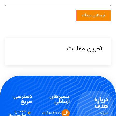
آخرین مقالات​
مسیرهای
دسترسی
درباره
ارتباطی
سریع
هدف
شعب و
شرکت
02191004770
نمایندگی‌ها