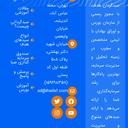
سبدگردان هدف،
تهران، محله
مقالات
آموزشی
عباس آباد،
با مجوز رسمی
اندیشه،
سبدگردانی
از سازمان بورس
چیست؟
خیابان
و اوراق بهادار، با
انواع
ولیعصر،
تیمی متخصص
سبدهای
خیابان شهید
هدف
و مجرب در
دکتر بهشتی،
صندوق
زمینه تحلیل و
سرمایه
پلاک ۵۰۸
گذاری صبا
مدیریت سرمایه،
طبقه اول کد
پرسش و
بهترین راه‌کارها
پستی
پاسخ
برای رشد
(۱۵۹۶۹۸۳۵۱۱)
آموزش
بورس
ad@ihadaf.com
سرمایه‌گذاری
شما را ارائه
می‌دهد. با ارائه
سبدهای متنوع
و مدیریت