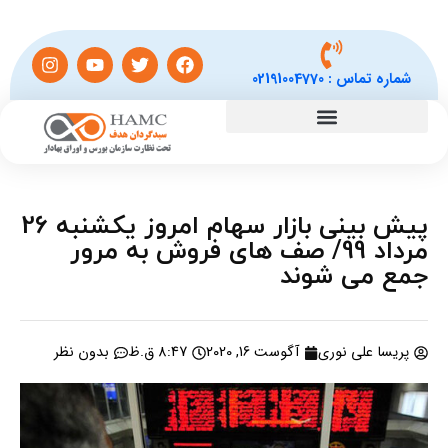
شماره تماس :
02191004770
پیش بینی بازار سهام امروز یکشنبه 26
مرداد 99/ صف های فروش به مرور
جمع می شوند
پریسا علی نوری
آگوست 16, 2020
8:47 ق.ظ
بدون نظر