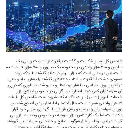
شاخص کل بعد از شکست و گذشت پرقدرت از مقاومت روانی یک
میلیون و 500 هزار واحدی در محدوده یک میلیون و 700 هزار تثبیت شده
است، این در حالی است که بازار سهام در هفته گذشته با اینکه روند
صعودی داشت اما قدرت و شتاب هفته‌های گذشته را نشان نداد و حتی
در آخرین روز معاملاتی با فشار عرضه‌ها رو به رو شد، به طوری که در پی
آن سهامداران کمی دچار اضطراب و نگرانی در خصوص اصلاح بازار
شده‌اند. امروز (21 تیر) نیز همانگونه که مشهود است شاخص کل با افت
31 هزار واحدی همراه است، حال احتمال ادامه‌دار بودن اصلاح شاخص
بورس سهامداران را بر سر دو راهی فروش یا نگهداری سهام خود قرار
داده است، اما یک کارشناس بازار سرمایه در خصوص وضعیت بازار می
گوید: در این مرحله از بازار هرگونه اصلاح و جابجایی سرمایه بین گروه‌ها
و سهام مختلف کاملا طبیعی است و نباید سرمایه‌گذاران سرخورده از