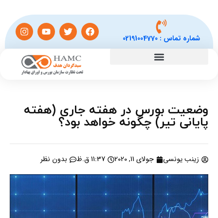
شماره تماس :
02191004770
وضعیت بورس در هفته جاری (هفته
پایانی تیر) چگونه خواهد بود؟
زینب یونسی
جولای 11, 2020
11:37 ق.ظ
بدون نظر