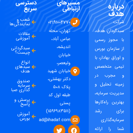
مسیرهای
دسترسی
درباره
ارتباطی
سریع
هدف
شعب و
شرکت
02191004770
نمایندگی‌ها
سبدگردان هدف،
تهران، محله
مقالات
آموزشی
عباس آباد،
با مجوز رسمی
اندیشه،
سبدگردانی
از سازمان بورس
چیست؟
خیابان
و اوراق بهادار، با
انواع
ولیعصر،
تیمی متخصص
سبدهای
خیابان شهید
هدف
و مجرب در
دکتر بهشتی،
صندوق
زمینه تحلیل و
سرمایه
پلاک ۵۰۸
گذاری صبا
مدیریت سرمایه،
طبقه اول کد
پرسش و
بهترین راه‌کارها
پستی
پاسخ
برای رشد
(۱۵۹۶۹۸۳۵۱۱)
آموزش
بورس
ad@ihadaf.com
سرمایه‌گذاری
شما را ارائه