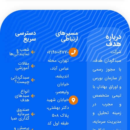
مسیرهای
دسترسی
درباره
ارتباطی
سریع
هدف
شعب و
شرکت
02191004770
نمایندگی‌ها
سبدگردان هدف،
تهران، محله
مقالات
آموزشی
عباس آباد،
با مجوز رسمی
اندیشه،
سبدگردانی
از سازمان بورس
چیست؟
خیابان
و اوراق بهادار، با
انواع
ولیعصر،
تیمی متخصص
سبدهای
خیابان شهید
هدف
و مجرب در
دکتر بهشتی،
صندوق
زمینه تحلیل و
سرمایه
پلاک ۵۰۸
گذاری صبا
مدیریت سرمایه،
طبقه اول کد
پرسش و