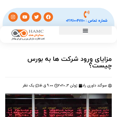
شماره تماس :
02191004770
مزایای ورود شرکت ها به بورس
چیست؟
سوگند داوری راد
ژوئن 3, 2020
9:00 ق.ظ
یک نظر