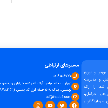
مسیرهای ارتباطی
بورس و اوراق
02191004770
یل و مدیریت
تهران، محله عباس آباد، اندیشه، خیابان ولیعصر، 
 شما را ارائه
بهشتی، پلاک ۵۰۸ طبقه اول کد پستی (۱۵۹۶۹۸۳۵۱۱)
‌های حرفه‌ای،
ad@ihadaf.com
سرمایه‌گذاران