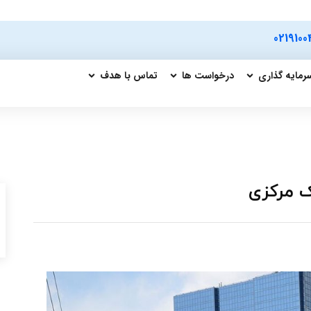
0219100
رمایه گذاری
درخواست ها
تماس با هدف
ک مرکزی