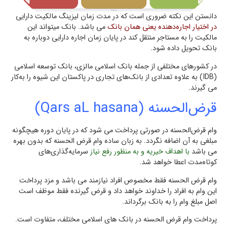
دانستن این نکته ضروری است که در مدت زمان ليزينگ مالكيت دارايي
در اختيار اجاره‌دهنده یعنی همان بانك
می باشد. بانك میتواند اين
مالكيت را به مستاجر منتقل کند در پايان زمان اجاره دارايي دوباره به
بانك تحويل داده شود.
در کشورهای مختلفی از جمله بانك اسلامي مالزي، بانك توسعه اسلامي
(IDB) به علاوه تعدادي از بانك‌هاي تجاري در پاكستان اين شيوه را به‌كار
می گیرند.
قرض‌الحسنه (Qars aL hasana)
وام قرض‌الحسنه در صورتی پرداخت می شود که در پايان دوره هیچگونه
مبلغي به آن اضافه نگردد. به زبان ساده وام قرض الحسنه که بدون بهره
می باشد
با اهداف خيريه و به منظور رفع نياز
سرمايه‌گذاري‌هاي
كوتاه‌مدت اعطا خواهد شد.
وام قرض الحسنه فقط مخصوص افراد نيازمند می باشد و مزد پرداخت
اين وام به افراد را خداوند خواهد داد و قرض گيرنده فقط موظف است
اصل مبلغ وام را به بانک برگرداند.
پرداخت وام قرض الحسنه در بانک های اسلامی مختلف، متفاوت است.