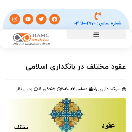
شماره تماس :
02191004770
عقود مختلف در بانكداری اسلامی
سوگند داوری راد
دسامبر 22, 2020
9:55 ق.ظ
بدون نظر