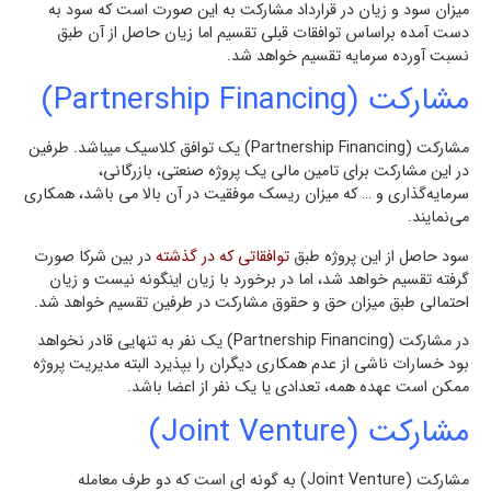
میزان سود و زیان در قرارداد مشارکت به این صورت است که سود به
دست آمده براساس توافقات قبلي تقسيم اما زيان حاصل از آن طبق
نسبت آورده سرمايه تقسيم خواهد شد.
مشاركت (Partnership Financing)
مشاركت (Partnership Financing) يك توافق كلاسيك میباشد. طرفين
در این مشارکت براي تامين مالي يك پروژه صنعتي، بازرگاني،
سرمايه‌گذاري و … كه میزان ريسك موفقيت در آن بالا می باشد، همكاري
مي‌نمایند.
سود حاصل از اين پروژه طبق
توافقاتی که در گذشته
در بین شرکا صورت
گرفته تقسيم خواهد شد، اما در برخورد با زیان اینگونه نیست و زيان
احتمالي طبق ميزان حق و حقوق مشاركت در طرفين تقسيم خواهد شد.
در مشاركت (Partnership Financing) يك نفر به تنهايي قادر نخواهد
بود خسارات ناشي از عدم همكاري ديگران را بپذیرد البته مديريت پروژه
ممکن است عهده همه، تعدادی يا يك نفر از اعضا باشد.
مشاركت (Joint Venture)
مشاركت (Joint Venture) به گونه ای است كه دو طرف معامله