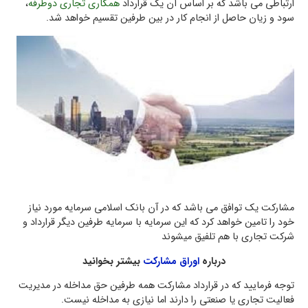
ارتباطي می باشد كه بر اساس آن يك قرارداد
همكاري تجاري دوطرفه
،
سود و زيان حاصل از انجام كار در بين طرفين تقسيم خواهد شد.
مشاركت يك توافق می باشد كه در آن بانك اسلامي سرمايه مورد نياز
خود را تامين خواهد کرد كه اين سرمايه با سرمایه طرفين دیگر قرارداد و
شركت تجاري با هم تلفیق میشوند
درباره
اوراق مشارکت
بیشتر بخوانید
توجه فرمایید که در قرارداد مشارکت همه طرفين حق مداخله در مديريت
فعاليت تجاري يا صنعتي را دارند اما نيازي به مداخله نيست.