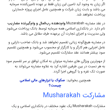
اگر زیان به وجود آید تامین این زيان فقط بر عهده تامين‌كننده سرمايه
می باشد و بابت زيان شركت و همچنین عامل اجراي پروژه خسارتي
پرداخت نخواهد شد.
در عقد مضاربه Muzarabah
وام‌دهنده رب‌المال و وام‌گيرنده مضاريب
نام دارد. در بانكداری اسلامی همه سرمايه توسط بانك پرداخت مي‌شود
ولی مديريت و اجراي تجارت آن برعهده طرف مقابل می باشد.
در مضاربه هيچ‌گونه زياني تقسيم نخواهد شد و بانك صاحب دارايي و
عامل اجرايي هم كارگر و يا كارگزار او محسوب مي‌شود و همچنین تقسيم
سود بيشتر همانند عقد مشاركت تقسيم مي‌شود.
از مهم‌ترين ويژگي های مضاربه میتوان به امكان توافق بر سر تقسيم سود
به هر نسبت در بین طرفين اشاره کرد به علاوه مضاربه مي‌تواند به
صورت تک نفره و يا گروهي اجرا گردد.
همچنین بخوانید:
صکوک یا ابزارهای مالی اسلامی
چیست؟
مشاركت Musharakah
مشاركت Musharakah یک عقود مختلف در بانكداری اسلامی و یک