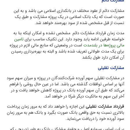
مشاركت دائم
مشاركت دائم از عقود مختلف در بانكداری اسلامی می باشد و به این
صورت است که يك بانك اسلامي در يك پروژه مشاركت و طبق يك
نسبت از قبل مشخص شده از سود بهره‌مند خواهد شد.
مدت زمان قرارداد مشارکت دائم مشخص نشده و امکان اینکه بنا به
خواسته طرفين ادامه يابد وجود دارد. اين تكنيك مناسب برای
تامين
مالي پروژه‌ها در بلندمدت
است در وضعیتی كه منابع مالي لازم در پروژه
براي يك مدت طولاني تعريف شده باشد و البته به بهر‌ه‌برداري رسيدن
آن امکان دارد طول بکشد
مشاركت تقليلي
در مشاركت تقليلي سهم آورده شركت‌كنندگان در پروژه و میزان سهم سود
آنها بر اساس توافقات گذشته می باشد. اما در عين حال روشي را فراهم
مي‌كند كه طبق آن سهم آورده بانك در پروژه كاهش خواهد یافت و در
آخر اين سهم به مالكيت ديگر شركا در خواهد آمد.
قرارداد مشاركت تقليلي
این اجازه را خواهد داد كه به مرور زمان پرداخت
بالاتری نسبت به حق واقعي بانك صورت ‌بگيرد و بانك هم به مرور زمان
سود آورده خود را دريافت مي‌نماید.
بر این اساس سرمايه اصلي و حقوق مشاركتي بانك به طور تدریجی کم