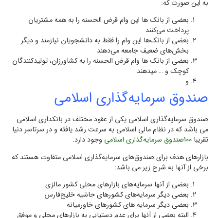
به این صورت که:
بعضی از بانک ها این وام قرض الحسنه را به همه مشتريان
پرداخت مي‌كنند
بعضی از بانك‌ها اين وام را فقط به دانشجويان نيازمند و ديگر
بخش‌هاي ضعيف جامعه مي‌دهند
بعضی از بانک ها وام قرض الحسنه را به كشاورزان، توليدكنندگان
كوچک و … میدهند
و …
صندوق سرمايه‌گذاري اسلامي
صندوق سرمايه‌گذاري اسلامي یکی از عقود مختلف در بانكداری اسلامی
می باشد كه در نظام مالي اسلامي به سرعت رشد یافته و در سرتاسر دنيا
تقريبا
100صندوق سرمايه‌گذاري اسلامي
وجود دارد.
بازارهاي هدف براي صندوق‌هاي سرمايه‌گذاري اسلامي متفاوت هستند که
برخی از آنها به شرح زیر می باشد:
بعضی از آنها سرمايه‌هاي بازارهاي محلي كشور مالزي
بعضی ديگر سرمايه‌هاي كشورهاي حاشيه خليج‌فارس
بعضی ديگر سرمايه‌ های کشورهای خاورميانه
البته بعضی از آنها براي عدم دستيابي به بازارهاي محلي و موفق