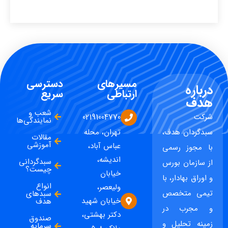
مسیرهای
دسترسی
درباره
ارتباطی
سریع
هدف
شعب و
شرکت
02191004770
نمایندگی‌ها
سبدگردان هدف،
تهران، محله
مقالات
آموزشی
عباس آباد،
با مجوز رسمی
اندیشه،
سبدگردانی
از سازمان بورس
چیست؟
خیابان
و اوراق بهادار، با
انواع
ولیعصر،
تیمی متخصص
سبدهای
خیابان شهید
هدف
و مجرب در
دکتر بهشتی،
صندوق
زمینه تحلیل و
سرمایه