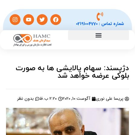
شماره تماس :
02191004770
دژپسند: سهام پالایشی ها به صورت
بلوکی عرضه خواهد شد
پریسا علی نوری
آگوست 10, 2020
2:20 ب.ظ
بدون نظر