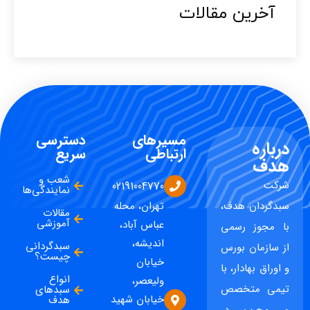
آخرین مقالات​
مسیرهای
دسترسی
درباره
ارتباطی
سریع
هدف
شعب و
شرکت
02191004770
نمایندگی‌ها
سبدگردان هدف،
تهران، محله
مقالات
آموزشی
عباس آباد،
با مجوز رسمی
اندیشه،
سبدگردانی
از سازمان بورس
چیست؟
خیابان
و اوراق بهادار، با
انواع
ولیعصر،
تیمی متخصص
سبدهای
خیابان شهید
هدف