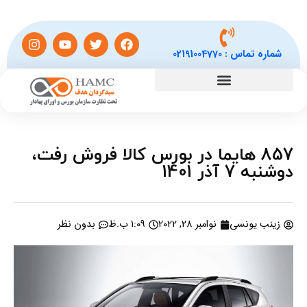
شماره تماس :
02191004770
857 هایما در بورس کالا فروش رفت،
دوشنبه 7 آذر 1401
زینب یونسی
نوامبر 28, 2022
1:09 ب.ظ
بدون نظر