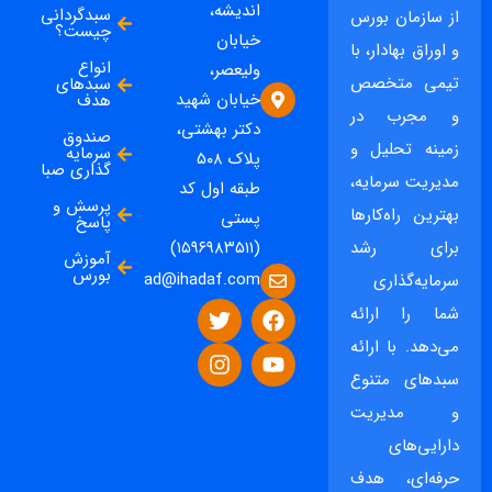
اندیشه،
سبدگردانی
از سازمان بورس
چیست؟
خیابان
و اوراق بهادار، با
انواع
ولیعصر،
تیمی متخصص
سبدهای
خیابان شهید
هدف
و مجرب در
دکتر بهشتی،
صندوق
زمینه تحلیل و
سرمایه
پلاک ۵۰۸
گذاری صبا
مدیریت سرمایه،
طبقه اول کد
پرسش و
بهترین راه‌کارها
پستی
پاسخ
برای رشد
(۱۵۹۶۹۸۳۵۱۱)
آموزش
بورس
ad@ihadaf.com
سرمایه‌گذاری
شما را ارائه
می‌دهد. با ارائه
سبدهای متنوع
و مدیریت
دارایی‌های
حرفه‌ای، هدف