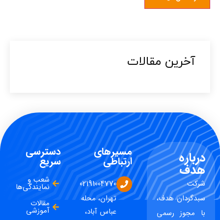
آخرین مقالات​
مسیرهای
دسترسی
درباره
ارتباطی
سریع
هدف
شعب و
شرکت
02191004770
نمایندگی‌ها
سبدگردان هدف،
تهران، محله
مقالات
آموزشی
عباس آباد،
با مجوز رسمی