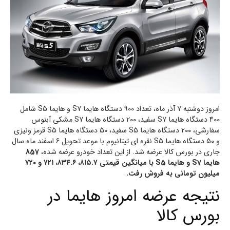
امروز دوشنبه 7 آذر ماه، تعداد 900 دستگاه هایما S7 و هایما S5 شامل
400 دستگاه هایما S7 سفید، 200 دستگاه هایما S7 مشکی آبنوس
سفارشی، 200 دستگاه هایما S5 سفید، 50 دستگاه هایما S5 قرمز ونیزی
و 50 دستگاه هایما S5 نقره ای تیتانیوم با موعد تحویل 6 اسفند ماه سال
جاری در بورس کالا عرضه شد. از این تعداد خودرو عرضه شده،
857
هایما S7 و هایما S5 با میانگین قیمتی ۸۱۵.۷، ۸۳۴.۶، ۷۲۱ و ۷۲۰
میلیون تومانی به فروش رفت.
نتیجه عرضه امروز هایما در
بورس کالا