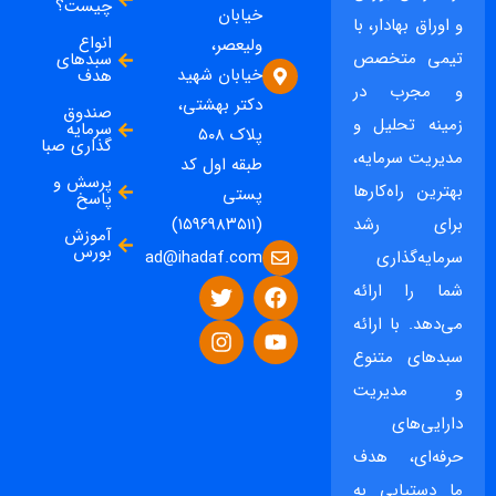
چیست؟
خیابان
و اوراق بهادار، با
انواع
ولیعصر،
تیمی متخصص
سبدهای
خیابان شهید
هدف
و مجرب در
دکتر بهشتی،
صندوق
زمینه تحلیل و
سرمایه
پلاک ۵۰۸
گذاری صبا
مدیریت سرمایه،
طبقه اول کد
پرسش و
بهترین راه‌کارها
پستی
پاسخ
برای رشد
(۱۵۹۶۹۸۳۵۱۱)
آموزش
بورس
ad@ihadaf.com
سرمایه‌گذاری
شما را ارائه
می‌دهد. با ارائه
سبدهای متنوع
و مدیریت
دارایی‌های
حرفه‌ای، هدف
ما دستیابی به