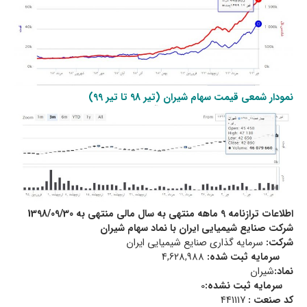
نمودار شمعی قیمت سهام شیران (تیر 98 تا تیر 99)
اطلاعات ترازنامه 9 ماهه منتهی به سال مالی منتهی به
1398/09/30
شرکت صنايع شيميایی ايران با نماد سهام شیران
شرکت:
سرمايه گذاري صنايع شيميایی ايران
سرمایه ثبت شده:
4,628,988
نماد:
شيران
سرمایه ثبت نشده:
0
کد صنعت :
441117