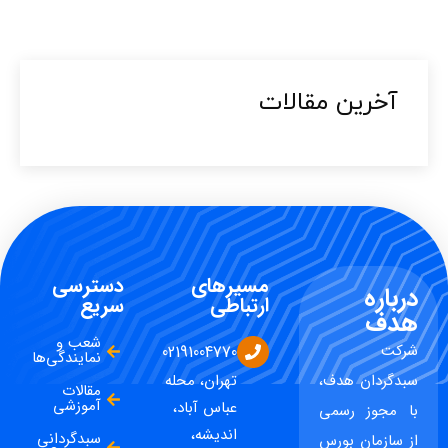
آخرین مقالات​
مسیرهای
دسترسی
درباره
ارتباطی
سریع
هدف
شعب و
شرکت
02191004770
نمایندگی‌ها
سبدگردان هدف،
تهران، محله
مقالات
آموزشی
عباس آباد،
با مجوز رسمی
اندیشه،
سبدگردانی
از سازمان بورس