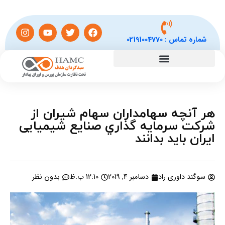
شماره تماس :
02191004770
هر آنچه سهامداران سهام شیران از
شرکت سرمايه گذاري صنايع شيميایی
ايران باید بدانند
سوگند داوری راد
دسامبر 4, 2019
12:10 ب.ظ
بدون نظر