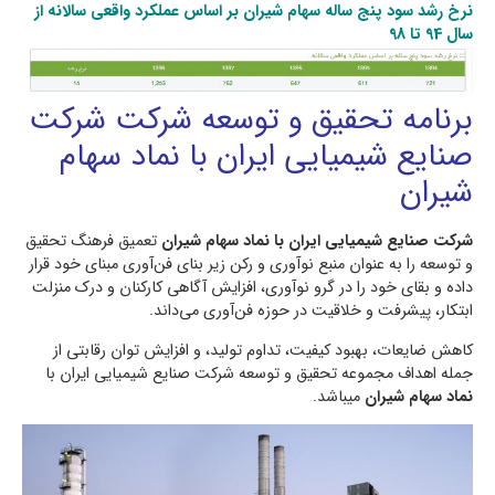
نرخ رشد سود پنج ساله سهام شیران بر اساس عملکرد واقعی سالانه از
سال 94 تا 98
برنامه تحقیق و توسعه شرکت شرکت
صنايع شیميایی ايران با نماد سهام
شیران
شرکت صنايع شیميایی ايران با نماد سهام شیران
تعميق فرهنگ تحقيق
و توسعه را به عنوان منبع نوآوري و ركن زير بناي فن‌آوري مبنای خود قرار
داده و بقاي خود را در گرو نوآوري، افزايش آگاهي كاركنان و درك منزلت
ابتكار، پيشرفت و خلاقیت در حوزه فن‌آوري مي‌داند.
كاهش ضايعات، بهبود كيفيت، تداوم توليد، و افزايش توان رقابتي از
جمله اهداف مجموعه تحقيق و توسعه شرکت صنايع شیميایی ايران با
نماد سهام شیران
میباشد.