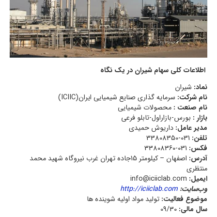
اطلاعات کلی سهام شیران در یک نگاه
نماد:
شيران
نام شرکت:
سرمايه گذاري صنايع شيميایی ايران(ICIIC)
نام صنعت :‌
محصولات شيميایی
بازار :‌
بورس-بازاراول-تابلو فرعی
مدیر عامل:
داريوش حميدي
تلفن:
031-33808350
فکس:
031-33808360
آدرس:
اصفهان – کيلومتر 15جاده تهران غرب نيروگاه شهيد محمد
منتظري
ایمیل:
info@iciiclab.com
وب‌سایت:
http://iciiclab.com
موضوع فعالیت:
توليد مواد اوليه شوينده ها
سال مالی:
09/30