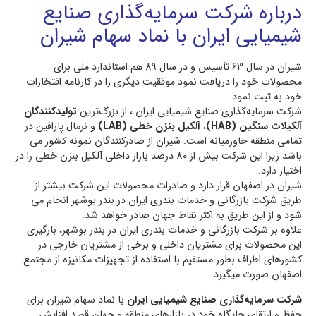
درباره شركت سرمايه‌گذاري صنايع
شيميايی ايران با نماد سهام شیران
شیران در سال 63 تأسيس و در سال 89 هم استاندارد ملي برای
محصولات خود را دریافت نمود موفقیت دیگری را در کارنامه افتخارات
خود به ثبت نمود.
شركت سرمایه‌گذاری صنایع شیمیایی ایران ، از بزرگ‌ترین
تولیدکنندگان
آلکیلات سنگین (HAB)
،
آلکیل‌ بنزن خطی (LAB)
و نرمال پارافین در
تمامی منطقه خاورمیانه است. شیران از صادرکنندگان نمونه کشور می
باشد زیرا این شرکت بیش از 80 درصد بازار داخلی آلکیل‌ بنزن خطی را در
اختیار دارد.
شیران در اصفهان قرار دارد و صادرات محصولات این شرکت بیشتر از
طریق شرکت بازرگانی و خدمات بندری ایران در بندر بوشهر انجام می
شود و از این طریق به اکثر نقاط جهان صادر خواهد شد.
علاوه بر شرکت بازرگانی و خدمات بندری ایران در بندر بوشهر، بارگیری
این محصولات برای مشتریان داخلی و برخی از مشتریان خارجی در
کشورهای اطراف بطور مستقیم با استفاده از تجهیزات مکانیزه از مجتمع
اصفهان صورت میگیرد.
شركت سرمايه‌گذاري صنايع شيميايی ايران
با نماد سهام شیران برای
حفظ و ارتقای جایگاه خود در بازارهای منطقه‌ و جهان قصد افزایش