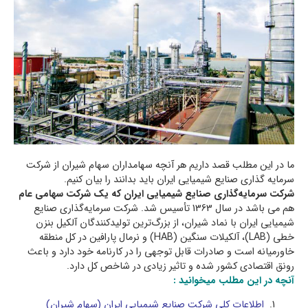
ما در این مطلب قصد داریم هر آنچه سهامداران سهام شیران از شرکت
سرمايه گذاري صنايع شيميایی ايران باید بدانند را بیان کنیم.
شركت
سرمايه‌گذاري صنايع شيمیايی ايران که یک شرکت سهامي عام
هم می باشد در سال 1363 تأسيس شد. شركت سرمایه‌گذاری صنایع
شیمیایی ایران با نماد شیران، از بزرگ‌ترین تولیدکنندگان آلکیل‌ بنزن
خطی (LAB)، آلکیلات سنگین (HAB) و نرمال پارافین در کل منطقه
خاورمیانه است و صادرات قابل توجهی را در کارنامه خود دارد و باعث
رونق اقتصادی کشور شده و تاثیر زیادی در شاخص کل دارد.
آنچه در این مطلب میخوانید :
اطلاعات کلی شركت صنايع شيميايی ايران (سهام شیران)