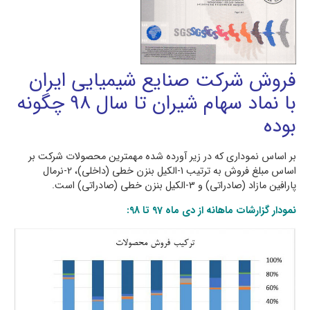
فروش شرکت صنايع شيميایی ايران
با نماد سهام شیران تا سال 98 چگونه
بوده
بر اساس نموداری که در زیر آورده شده مهمترین محصولات شرکت بر
اساس مبلغ فروش به ترتیب 1-الکیل بنزن خطی (داخلی)، 2-نرمال
پارافین مازاد (صادراتی) و 3-الکیل بنزن خطی (صادراتی) است.
نمودار گزارشات ماهانه از دی ماه 97 تا 98: