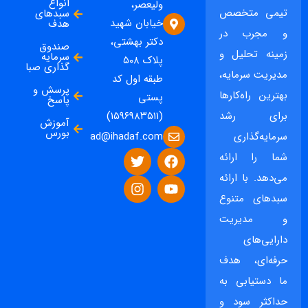
انواع
ولیعصر،
تیمی متخصص
سبدهای
خیابان شهید
هدف
و مجرب در
دکتر بهشتی،
صندوق
زمینه تحلیل و
سرمایه
پلاک ۵۰۸
گذاری صبا
مدیریت سرمایه،
طبقه اول کد
پرسش و
بهترین راه‌کارها
پستی
پاسخ
برای رشد
(۱۵۹۶۹۸۳۵۱۱)
آموزش
بورس
ad@ihadaf.com
سرمایه‌گذاری
شما را ارائه
می‌دهد. با ارائه
سبدهای متنوع
و مدیریت
دارایی‌های
حرفه‌ای، هدف
ما دستیابی به
حداکثر سود و