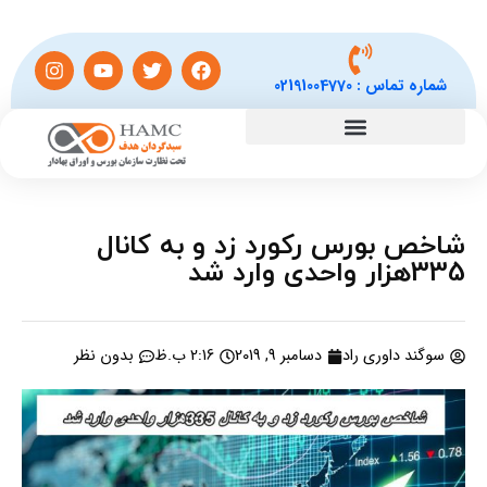
شماره تماس :
02191004770
شاخص بورس رکورد زد و به کانال
335هزار واحدی وارد شد
سوگند داوری راد
دسامبر 9, 2019
2:16 ب.ظ
بدون نظر