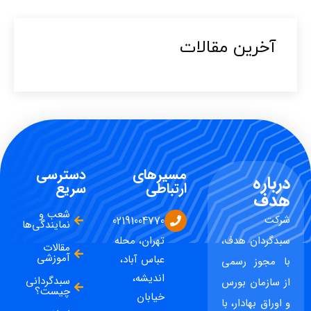
آخرین مقالات​
مسیرهای
دسترسی
درباره
ارتباطی
سریع
هدف
شعب و
شرکت
02191004770
نمایندگی‌ها
سبدگردان هدف،
تهران، محله
مقالات
آموزشی
عباس آباد،
با مجوز رسمی
اندیشه،
سبدگردانی
از سازمان بورس
چیست؟
خیابان
و اوراق بهادار، با