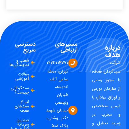
مسیرهای
دسترسی
درباره
ارتباطی
سریع
هدف
شعب و
شرکت
02191004770
نمایندگی‌ها
سبدگردان هدف،
تهران، محله
مقالات
آموزشی
عباس آباد،
با مجوز رسمی
اندیشه،
سبدگردانی
از سازمان بورس
چیست؟
خیابان
و اوراق بهادار، با
انواع
ولیعصر،
تیمی متخصص
سبدهای
خیابان شهید
هدف
و مجرب در
دکتر بهشتی،
صندوق
زمینه تحلیل و
سرمایه
پلاک ۵۰۸
گذاری صبا