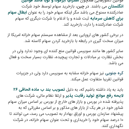
قوانین کشورهایی همچون
استرالیا ،برمودا و کوبا مانند قوانین
انگلستان
می باشند.
در چین
، بازخرید سهام توسط خود شرکت
صادرکننده ممنوع می باشد مگر اینکه سهام خود را به عنوان
ابطال سهام
برای کاهش سرمایه
ثبت شده و یا ادغام با شرکت دیگری که سهام
شرکت صادرکننده را دارد، بازخرید کند.
در برخی کشور های اروپایی بعد از مشاهده سیستم سهام خزانه امریکا از
میزان سخت گیری در رابطه با بازخرید کردن سهام کاسته شد.
سایر کشور ها مانند سوییس قوانین منع کننده ای وجود ندارد ولی در
بخش نظارت بر مبادلات و تجارت پیچیده، نظارت بسیار سخت و فعال
می باشد.
کره جنوبی
نیز سهام خزانه مشابه به سوییس دارد ولی در جزییات
قوانین تقریبا متفاوت عمل میکند.
باید به یاد داشته باشیم که، به دلیل
تصویب بند ب ماده الحاقی ۲۶
لایحه رفع موانع تولید رقابت پذیر
و ارتقا نظام مالی، شرکت های
پذیرفته شده در بورس و بازار های خارج از بورس بر اساس میزان سهام
شناور خود در هر یک از بازار های مذکور و بر اساس مقرراتی که به
پیشنهاد سازمان بورس و اوراق بهادار به تصویب می رسد، می توانند تا
۱۰ درصد سهام خود را خریداری و تحت عنوان سهام خزانه، در شرکت
نگهداری کنند.