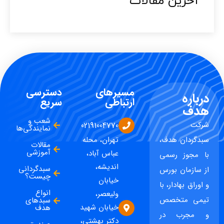
آخرین مقالات​
مسیرهای
دسترسی
درباره
ارتباطی
سریع
هدف
شعب و
شرکت
02191004770
نمایندگی‌ها
سبدگردان هدف،
تهران، محله
مقالات
آموزشی
عباس آباد،
با مجوز رسمی
اندیشه،
سبدگردانی
از سازمان بورس
چیست؟
خیابان
و اوراق بهادار، با
انواع
ولیعصر،
تیمی متخصص
سبدهای
خیابان شهید
هدف
و مجرب در
دکتر بهشتی،