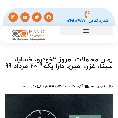
شماره تماس :
02191004770
زمان معاملات امروز “خودرو، خساپا،
سیتا، غزر، امین، دارا یکم” 20 مرداد 99
زینب یونسی
آگوست 10, 2020
11:11 ق.ظ
بدون نظر