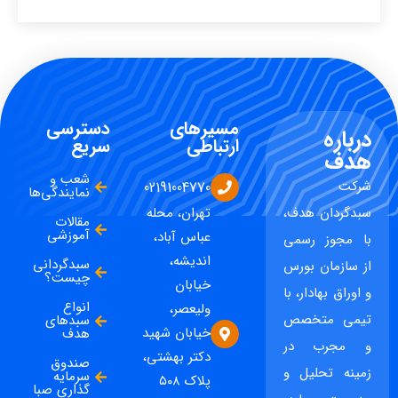
مسیرهای
دسترسی
درباره
ارتباطی
سریع
هدف
شعب و
شرکت
02191004770
نمایندگی‌ها
سبدگردان هدف،
تهران، محله
مقالات
آموزشی
عباس آباد،
با مجوز رسمی
اندیشه،
سبدگردانی
از سازمان بورس
چیست؟
خیابان
و اوراق بهادار، با
انواع
ولیعصر،
تیمی متخصص
سبدهای
خیابان شهید
هدف
و مجرب در
دکتر بهشتی،
صندوق
زمینه تحلیل و
سرمایه
پلاک ۵۰۸
گذاری صبا