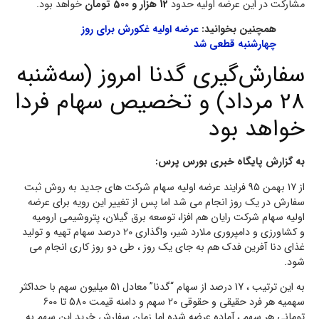
مشارکت در این عرضه اولیه حدود
12 هزار و 500 تومان
خواهد بود.
همچنین بخوانید:
عرضه اولیه غکورش برای روز
چهارشنبه قطعی شد
سفارش‌گیری گدنا امروز (سه‌شنبه
28 مرداد) و تخصیص سهام فردا
خواهد بود
به گزارش پایگاه خبری بورس پرس:
از 17 بهمن 95 فرایند عرضه اولیه سهام شرکت های جدید به روش ثبت
سفارش در یک روز انجام می شد اما پس از تغییر این رویه برای عرضه
اولیه سهام شرکت رایان هم افزا، توسعه برق گیلان، پتروشیمی ارومیه
و کشاورزی و دامپروری ملارد شیر، واگذاری 20 درصد سهام تهیه و تولید
غذای دنا آفرین فدک هم به جای یک روز ، طی دو روز کاری انجام می
شود.
به این ترتیب ، 17 درصد از سهام “گدنا” معادل 51 میلیون سهم با حداکثر
سهمیه هر فرد حقیقی و حقوقی 20 سهم و دامنه قیمت 580 تا 600
تومانی هر سهم ، آماده عرضه شده اما زمان سفارش خرید این سهم به