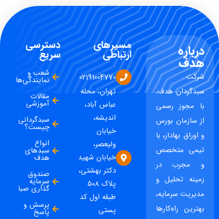
مسیرهای
دسترسی
درباره
ارتباطی
سریع
هدف
شعب و
شرکت
02191004770
نمایندگی‌ها
سبدگردان هدف،
تهران، محله
مقالات
آموزشی
عباس آباد،
با مجوز رسمی
اندیشه،
سبدگردانی
از سازمان بورس
چیست؟
خیابان
و اوراق بهادار، با
انواع
ولیعصر،
تیمی متخصص
سبدهای
خیابان شهید
هدف
و مجرب در
دکتر بهشتی،
صندوق
زمینه تحلیل و
سرمایه
پلاک ۵۰۸
گذاری صبا
مدیریت سرمایه،
طبقه اول کد
پرسش و
بهترین راه‌کارها
پستی
پاسخ