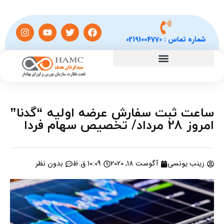
شماره تماس :
02191004770
ساعت ثبت سفارش عرضه اولیه “گدنا”
امروز 28 مرداد/ تخصیص سهام فردا
زینب یونسی
آگوست 18, 2020
10:09 ق.ظ
بدون نظر