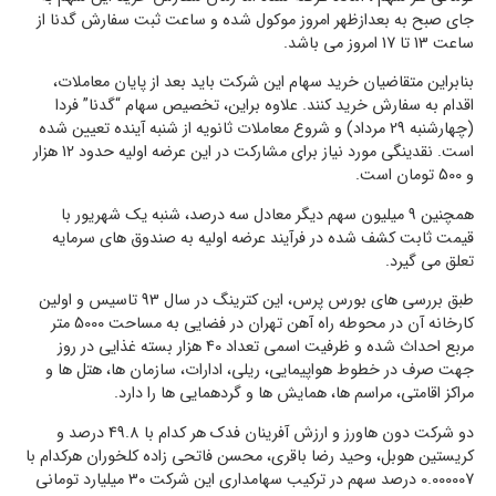
جای صبح به بعدازظهر امروز موکول شده و ساعت ثبت سفارش گدنا از
ساعت 13 تا 17 امروز می باشد.
بنابراین متقاضیان خرید سهام این شرکت باید بعد از پایان معاملات،
اقدام به سفارش خرید کنند. علاوه براین، تخصیص سهام “گدنا” فردا
(چهارشنبه 29 مرداد) و شروع معاملات ثانویه از شنبه آینده تعیین شده
است. نقدینگی مورد نیاز برای مشارکت در این عرضه اولیه حدود 12 هزار
و 500 تومان است.
همچنین 9 میلیون سهم دیگر معادل سه درصد، شنبه یک شهریور با
قیمت ثابت کشف شده در فرآیند عرضه اولیه به صندوق های سرمایه
تعلق می گیرد.
طبق بررسی های بورس پرس، این کترینگ در سال 93 تاسیس و اولین
کارخانه آن در محوطه راه آهن تهران در فضایی به مساحت 5000 متر
مربع احداث شده و ظرفیت اسمی تعداد 40 هزار بسته غذایی در روز
جهت صرف در خطوط هواپیمایی، ریلی، ادارات، سازمان ها، هتل ها و
مراکز اقامتی، مراسم ها، همایش ها و گردهمایی ها را دارد.
دو شرکت دون هاورز و ارزش آفرینان فدک هر کدام با 49.8 درصد و
کریستین هوبل، وحید رضا باقری، محسن فاتحی زاده کلخوران هرکدام با
0.000007 درصد سهم در ترکیب سهامداری این شرکت 30 میلیارد تومانی