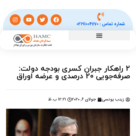
شماره تماس :
02191004770
2 راهکار جبران کسری بودجه دولت:
صرفه‌جویی 20 درصدی و عرضه اوراق
زینب یونسی
جولای 6, 2020
12:21 ب.ظ