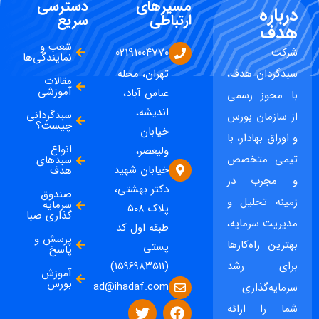
مسیرهای
دسترسی
درباره
ارتباطی
سریع
هدف
شعب و
شرکت
02191004770
نمایندگی‌ها
سبدگردان هدف،
تهران، محله
مقالات
آموزشی
عباس آباد،
با مجوز رسمی
اندیشه،
سبدگردانی
از سازمان بورس
چیست؟
خیابان
و اوراق بهادار، با
انواع
ولیعصر،
تیمی متخصص
سبدهای
خیابان شهید
هدف
و مجرب در
دکتر بهشتی،
صندوق
زمینه تحلیل و
سرمایه
پلاک ۵۰۸
گذاری صبا
مدیریت سرمایه،
طبقه اول کد
پرسش و
بهترین راه‌کارها
پستی
پاسخ
برای رشد
(۱۵۹۶۹۸۳۵۱۱)
آموزش
بورس
ad@ihadaf.com
سرمایه‌گذاری
شما را ارائه