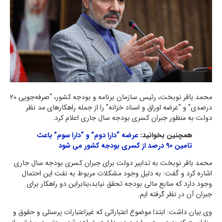
محمد باقر نوبخت، رئیس سازمان برنامه و بودجه کشور، “صرفه‌جویی 20
درصدی” و “عرضه اوراق و اسناد خزانه” را از جمله راهکارهای مد نظر
دولت به منظور جبران کسری بودجه سال جاری اعلام کرد.
همچنین بخوانید:
عرضه “دارا دوم” و “دارا سوم” باعث
تامین ۹۰ درصد از کسری بودجه کشور می شود
محمد باقر نوبخت به تدابیر دولت برای جبران کسری بودجه سال جاری
اشاره کرد و گفت: به دلیل وجود مشکلات مربوط به نفت این احتمال
وجود دارد که منابع مالی بودجه تحقق نیابد،بنابراین دو راهکار برای
جبران آن در نظر گرفته ایم.
وی بیان داشت: ابتدا موضوع اعتباراتی که غیراعتبارات پرسنلی و حقوق و