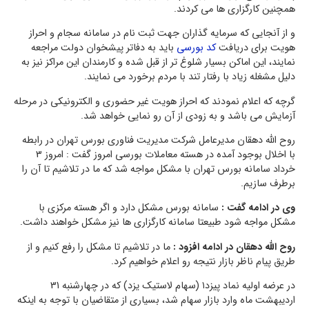
همچنین کارگزاری ها می کردند.
و از آنجایی که سرمایه گذاران جهت ثبت نام در سامانه سجام و احراز
هویت برای دریافت
کد بورسی
باید به دفاتر پیشخوان دولت مراجعه
نمایند، این اماکن بسیار شلوغ تر از قبل شده و کارمندان این مراکز نیز به
دلیل مشغله زیاد با رفتار تند با مردم برخورد می نمایند.
گرچه که اعلام نمودند که احراز هویت غیر حضوری و الکترونیکی در مرحله
آزمایش می باشد و به زودی از آن رو نمایی خواهد شد.
روح الله دهقان مدیرعامل شرکت مدیریت فناوری بورس تهران در رابطه
با اخلال بوجود آمده در هسته معاملات بورسی امروز گفت : امروز 3
خرداد سامانه بورس تهران با مشکل مواجه شد که ما در تلاشیم تا آن را
برطرف سازیم.
وی در ادامه گفت :
سامانه بورس مشکل دارد و اگر هسته مرکزی با
مشکل مواجه شود طبیعتا سامانه کارگزاری ها نیز مشکل خواهند داشت.
روح الله دهقان در ادامه افزود :
ما در تلاشیم تا مشکل را رفع کنیم و از
طریق پیام ناظر بازار نتیجه رو اعلام خواهیم کرد.
در عرضه اولیه نماد پیزد۱ (سهام لاستیک یزد) که در چهارشنبه 31
اردیبهشت ماه وارد بازار سهام شد، بسیاری از متقاضیان با توجه به اینکه