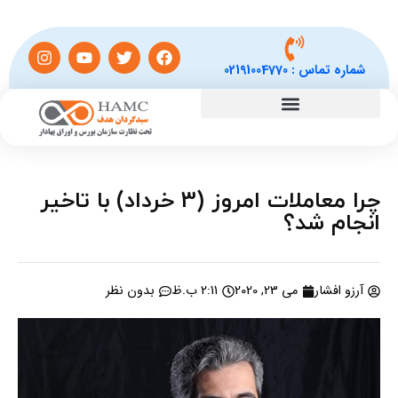
شماره تماس :
02191004770
چرا معاملات امروز (3 خرداد) با تاخیر
انجام شد؟
آرزو افشار
می 23, 2020
2:11 ب.ظ
بدون نظر