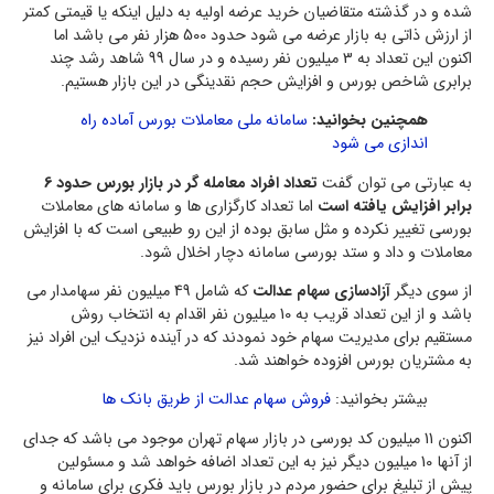
شده و در گذشته متقاضیان خرید عرضه اولیه به دلیل اینکه یا قیمتی کمتر
از ارزش ذاتی به بازار عرضه می شود حدود 500 هزار نفر می باشد اما
اکنون این تعداد به 3 میلیون نفر رسیده و در سال 99 شاهد رشد چند
برابری شاخص بورس و افزایش حجم نقدینگی در این بازار هستیم.
همچنین بخوانید:
سامانه ملی معاملات بورس آماده راه
اندازی می شود
به عبارتی می توان گفت
تعداد افراد معامله گر در بازار بورس حدود 6
برابر افزایش یافته است
اما تعداد کارگزاری ها و سامانه های معاملات
بورسی تغییر نکرده و مثل سابق بوده از این رو طبیعی است که با افزایش
معاملات و داد و ستد بورسی سامانه دچار اخلال شود.
از سوی دیگر
آزادسازی سهام عدالت
که شامل 49 میلیون نفر سهامدار می
باشد و از این تعداد قریب به 10 میلیون نفر اقدام به انتخاب روش
مستقیم برای مدیریت سهام خود نمودند که در آینده نزدیک این افراد نیز
به مشتریان بورس افزوده خواهند شد.
بیشتر بخوانید:
فروش سهام عدالت از طریق بانک ها
اکنون 11 میلیون کد بورسی در بازار سهام تهران موجود می باشد که جدای
از آنها 10 میلیون دیگر نیز به این تعداد اضافه خواهد شد و مسئولین
پیش از تبلیغ برای حضور مردم در بازار بورس باید فکری برای سامانه و