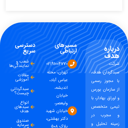
مسیرهای
دسترسی
درباره
ارتباطی
سریع
هدف
شعب و
شرکت
02191004770
نمایندگی‌ها
سبدگردان هدف،
تهران، محله
مقالات
آموزشی
عباس آباد،
با مجوز رسمی
اندیشه،
سبدگردانی
از سازمان بورس
چیست؟
خیابان
و اوراق بهادار، با
انواع
ولیعصر،
تیمی متخصص
سبدهای
خیابان شهید
هدف
و مجرب در
دکتر بهشتی،
صندوق
زمینه تحلیل و
سرمایه
پلاک ۵۰۸