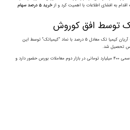
اقدام به افشای اطلاعات با اهمیت کرد و از
خرید 5 درصد سهام
ک توسط افق کوروش
” اعلام کرد: تعداد 200 میلیون سهم شرکت آریان کیمیا تک معادل 5 درصد با نماد “کیمیاتک” توسط این
براساس این گزارش، شرکت آریان کیمیاتک با نماد “کیمیاتک” و سرمایه اسمی 400 میلیارد تومانی در بازار دوم معاملات بورس حضور دارد و