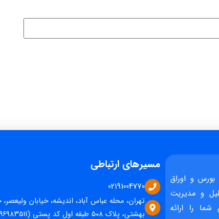
مسیرهای ارتباطی
بورس و اوراق
02191004770
یل و مدیریت
تهران، محله عباس آباد، اندیشه، خیابان ولیعصر، 
 شما را ارائه
بهشتی، پلاک ۵۰۸ طبقه اول کد پستی (۱۵۹۶۹۸۳۵۱۱)