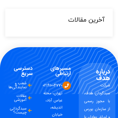
آخرین مقالات​
مسیرهای
دسترسی
درباره
ارتباطی
سریع
هدف
شعب و
شرکت
02191004770
نمایندگی‌ها
سبدگردان هدف،
تهران، محله
مقالات
آموزشی
عباس آباد،
با مجوز رسمی
اندیشه،
سبدگردانی
از سازمان بورس
چیست؟
خیابان
و اوراق بهادار، با