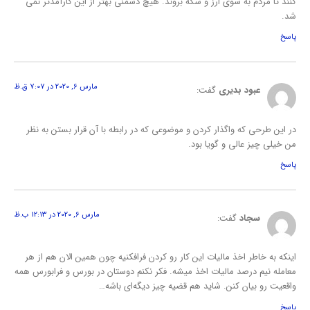
کنند تا مردم به سوی ارز و سکه بروند. هیچ دشمنی بهتر از این کارآمدتر نمی
شد.
پاسخ
مارس 6, 2020 در 7:07 ق.ظ
عبود بدیری
گفت:
در این طرحی که واگذار کردن و موضوعی که در رابطه با آن قرار بستن به نظر
من خیلی چیز عالی و گویا بود.
پاسخ
مارس 6, 2020 در 12:13 ب.ظ
سجاد
گفت:
اینکه به خاطر اخذ مالیات این کار رو کردن فرافکنیه چون همین الان هم از هر
معامله نیم درصد مالیات اخذ میشه. فکر نکنم دوستان در بورس و فرابورس همه
واقعیت رو بیان کنن. شاید هم قضیه چیز دیگه‌ای باشه…
پاسخ