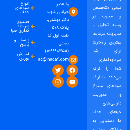
انواع
ولیعصر،
تیمی متخصص
سبدهای
خیابان شهید
هدف
و مجرب در
دکتر بهشتی،
صندوق
زمینه تحلیل و
سرمایه
پلاک ۵۰۸
گذاری صبا
مدیریت سرمایه،
طبقه اول کد
پرسش و
بهترین راه‌کارها
پستی
پاسخ
برای رشد
(۱۵۹۶۹۸۳۵۱۱)
آموزش
بورس
ad@ihadaf.com
سرمایه‌گذاری
شما را ارائه
می‌دهد. با ارائه
سبدهای متنوع
و مدیریت
دارایی‌های
حرفه‌ای، هدف
ما دستیابی به
حداکثر سود و