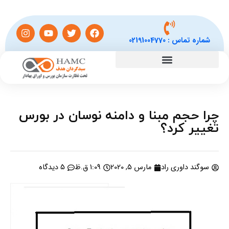
شماره تماس :
02191004770
چرا حجم مبنا و دامنه نوسان در بورس
تغییر کرد؟
سوگند داوری راد
مارس 5, 2020
1:09 ق.ظ
5 دیدگاه