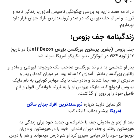
در ادامه قصد داریم به بررسی چگونگی تاسیس آمازون، زندگی نامه و
ثروت و اموال جف بزوس که در صدر ثروتمندترین افراد جهان قرار دارد
بپردازیم.
زندگینامه جف بزوس:
جف بزوس
(جفری پرستون یورگنسن بزوس Jeff Bezos)
در تاریخ
12 ژانویه 1964 در البوکرکی، نیو مکزیکو آمریکا متولد شد.
پدر او شخصی به نام تد یورگنسن صاحب یک دوچرخه فروشی و مادر او
ژاکلین یورگنسن دانش آموزی 17 ساله بود. در دوران کودکی پدر و
مادرش از هم جدا شدند و مادر جف با یک مهاجر کوبایی به نام مایک
بیزوس ازدواج کرد، مایک بیزوس او را به فرزند خواندگی قبول و نام
فامیل خود را بر روی او گذاشت.
اگر تمایل دارید درباره
ثروتمندترین افراد جهان ساکن
آمریکا
بیشتر بدانید کلیک کنید.
بعد از ازدواج مادرش جف با خانواده ی جدید خود برای زندگی به
هیوستون رفتند و جف دوران ابتدایی خود را در هیوستون و دوران
نوجوانی خود را در میامی سپری کرد او هم درس میخواند و هم با درس