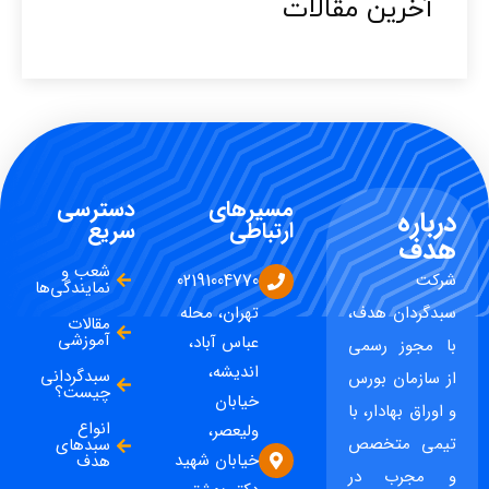
آخرین مقالات​
مسیرهای
دسترسی
درباره
ارتباطی
سریع
هدف
شعب و
شرکت
02191004770
نمایندگی‌ها
سبدگردان هدف،
تهران، محله
مقالات
آموزشی
عباس آباد،
با مجوز رسمی
اندیشه،
سبدگردانی
از سازمان بورس
چیست؟
خیابان
و اوراق بهادار، با
انواع
ولیعصر،
تیمی متخصص
سبدهای
خیابان شهید
هدف
و مجرب در