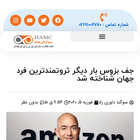
شماره تماس :
02191004770
جف بزوس بار دیگر ثروتمندترین فرد
جهان شناخته شد
سوگند داوری راد
فوریه 5, 2020
9:54 ق.ظ
بدون نظر