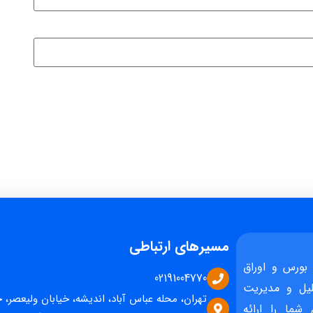
مسیرهای ارتباطی
بورس و اوراق
02191004770
یل و مدیریت
تهران، محله عباس آباد، اندیشه، خیابان ولیعصر، 
 شما را ارائه