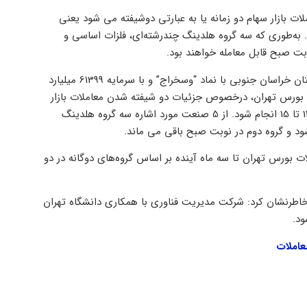
ات بازار سهام دو زمانه یا به عبارتی دوشیفته می شود یعنی
به‌طوری که سه گروه هلدینگ چندرشته‌ای، فلزات اساسی و
بت صبح قابل معامله خواهند بود.
علی صحرائی روز گذشته در مراسم بازگشایی نماد شرکت سرمایه‌گذاری استان خراسان جنوبی با نماد “وسخراج” و با سرمایه 61399 میلیارد
 بورس تهران، درخصوص جزئیات دو شیفته شدن معاملات بازار
سهام بیان داشت: جمع بندی ما بر این شد تا معاملات از 8:30 تا 11 و 11:30 تا 15 انجام شود. از 5 صنعت مورد اشاره سه گروه هلدینگ
ود و گروه دوم در نوبت صبح باقی می ماند.
 بورس تهران تا سه ماه آینده بر اساس گروه‌های دوگانه در دو
خاطرنشان کرد: شرکت مدیریت فناوری با همکاری دانشگاه تهران
ود.
املات