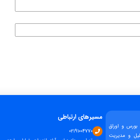
مسیرهای ارتباطی
بورس و اوراق
02191004770
یل و مدیریت