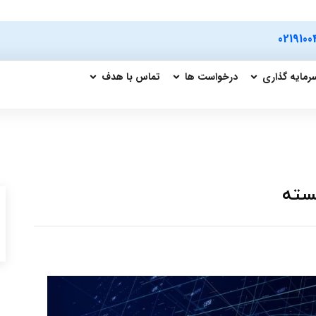
0219100
رمایه گذاری
درخواست ها
تماس با هدف
هسته