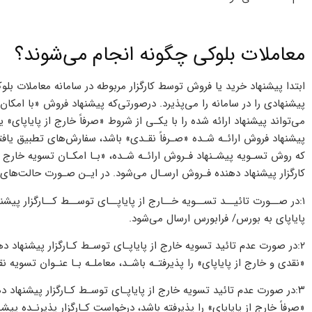
معاملات بلوکی چگونه انجام می‌شوند؟
ابتدا پیشنهاد خرید یا فروش توسط کارگزار مربوطه در سامانه معاملات بل
پیشنهادی را در سامانه را می‌پذیرد. درصورتی‌که پیشنهاد فروش «با امکان 
می‌تواند پیشنهاد ارائه شده را با یکـی از شروط «صرفاً خارج از پایاپای»
پیشنهاد فروش ارائـه شـده «صـرفاً نقـدی» باشد، سفارش‌های تطبیق یاف
که روش تسـویه پیشـنهاد فـروش ارائـه شـده، «بـا امکـان تسویه خارج از 
کارگزار پیشنهاد دهنده فـروش ارسـال می‌شود. در ایـن صـورت حالت‌های 
۱:در صــورت تائیــد تســویه خــارج از پایاپــای توســط کــارگزار پی
پایاپای به بورس/ فرابورس ارسال می‌شود.
۲:در صورت عدم تائید تسویه خارج از پایاپـای توسـط کـارگزار پیشنهاد د
«نقدی و خارج از پایاپای» را پذیرفتـه باشـد، معاملـه بـا عنـوان تسویه
۳:در صورت عدم تائید تسویه خارج از پایاپـای توسـط کـارگزار پیشنهاد د
«صرفاً خارج از پایاپای» را پذیرفته باشد، درخواست کـارگزار پذیرنـده پیش