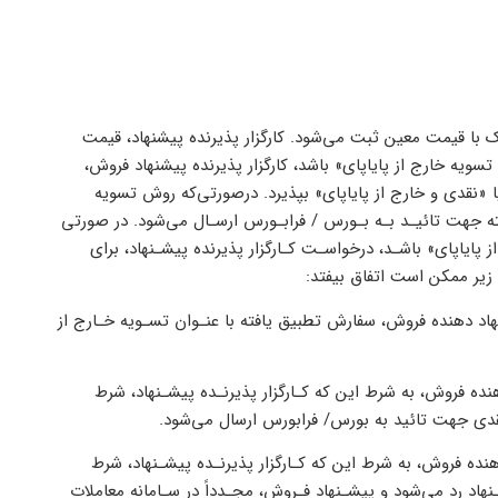
وک با قیمت معین ثبت می‌شود. کارگزار پذیرنده پیشنهاد، قیمت
تسویه خارج از پایاپای» باشد، کارگزار پذیرنده پیشنهاد فروش،
 یا «نقدی و خارج از پایاپای» بپذیرد. درصورتی‌که روش تسویه
ته جهت تائیـد بـه بـورس / فرابـورس ارسـال می‌شود. در صورتی
پایاپای» باشـد، درخواسـت کـارگزار پذیرنده پیشـنهاد، برای
زیر ممکن است اتفاق بیفتد:
شنهاد دهنده فروش، سفارش تطبیق یافته با عنـوان تسـویه خـارج از
هنده فروش، به شرط این که کـارگزار پذیرنـده پیشـنهاد، شرط
 نقدی جهت تائید به بورس/ فرابورس ارسال می‌شود.
هنده فروش، به شرط این که کـارگزار پذیرنـده پیشـنهاد، شرط
ـنهاد رد می‌شود و پیشـنهاد فـروش، مجـدداً در سـامانه معاملات