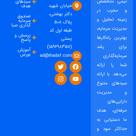
تیمی متخصص
سبدهای
خیابان شهید
هدف
و مجرب در
دکتر بهشتی،
صندوق
زمینه تحلیل و
سرمایه
پلاک ۵۰۸
گذاری صبا
مدیریت سرمایه،
طبقه اول کد
پرسش و
بهترین راه‌کارها
پستی
پاسخ
برای رشد
(۱۵۹۶۹۸۳۵۱۱)
آموزش
بورس
ad@ihadaf.com
سرمایه‌گذاری
شما را ارائه
می‌دهد. با ارائه
سبدهای متنوع
و مدیریت
دارایی‌های
حرفه‌ای، هدف
ما دستیابی به
حداکثر سود و