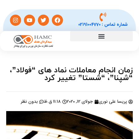
شماره تماس :
02191004770
زمان انجام معاملات نماد های “فولاد”،
“شپنا”، “شستا” تغییر کرد
پریسا علی نوری
جولای 12, 2020
11:18 ق.ظ
بدون نظر