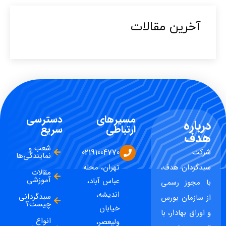
آخرین مقالات​
مسیرهای
دسترسی
درباره
ارتباطی
سریع
هدف
شعب و
شرکت
02191004770
نمایندگی‌ها
سبدگردان هدف،
تهران، محله
مقالات
آموزشی
عباس آباد،
با مجوز رسمی
اندیشه،
سبدگردانی
از سازمان بورس
چیست؟
خیابان
و اوراق بهادار، با
انواع
ولیعصر،