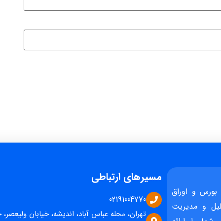
مسیرهای ارتباطی
بورس و اوراق
02191004770
یل و مدیریت
تهران، محله عباس آباد، اندیشه، خیابان ولیعصر، 