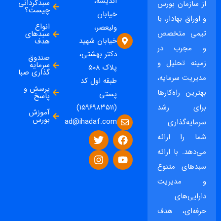
اندیشه،
سبدگردانی
از سازمان بورس
چیست؟
خیابان
و اوراق بهادار، با
انواع
ولیعصر،
تیمی متخصص
سبدهای
خیابان شهید
هدف
و مجرب در
دکتر بهشتی،
صندوق
زمینه تحلیل و
سرمایه
پلاک ۵۰۸
گذاری صبا
مدیریت سرمایه،
طبقه اول کد
پرسش و
بهترین راه‌کارها
پستی
پاسخ
برای رشد
(۱۵۹۶۹۸۳۵۱۱)
آموزش
بورس
ad@ihadaf.com
سرمایه‌گذاری
شما را ارائه
می‌دهد. با ارائه
سبدهای متنوع
و مدیریت
دارایی‌های
حرفه‌ای، هدف