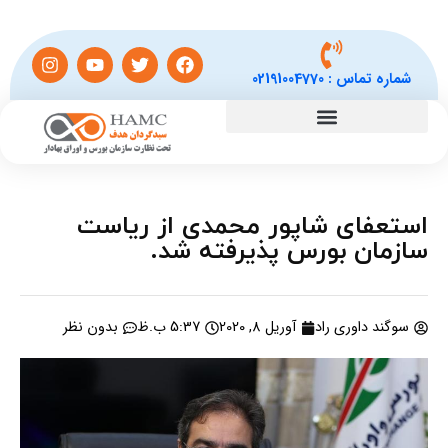
شماره تماس :
02191004770
استعفای شاپور محمدی از ریاست
سازمان بورس پذیرفته شد.
سوگند داوری راد
آوریل 8, 2020
5:37 ب.ظ
بدون نظر