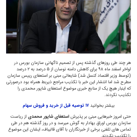
هر چند طی روزهای گذشته پس از تصمیم ناگهانی سازمان بورس در
اواخر اسفند ماه 98 برای کاهش دامنه نوسان از 5 درصد به 2 درصد
(توسط وزیر اقتصاد کنسل شد) شایعاتی مبنی بر استعفای رییس سازمان
مطرح شد اما انتشار این خبر با تکذیب مراجع ذیربط همراه بود درصورتی
که اینبار هیچ یک از منابع خبری موضوع استعفای شاپور محمدی را
تکذیب نکردند.
بیشتر بخوانید
۱۷ توصیه قبل از خرید و فروش سهام
حتی امروز خبرهایی مبنی بر پذیرش
استعفای شاپور محمدی
از ریاست
سازمان بورس اوراق بهادار به گوش میرسد و در روز گذشته هم در طی
تماس های تلفنی برخی از خبرنگاران با آقای قالیباف، ایشان این موضوع
را تکذیب نکردند.