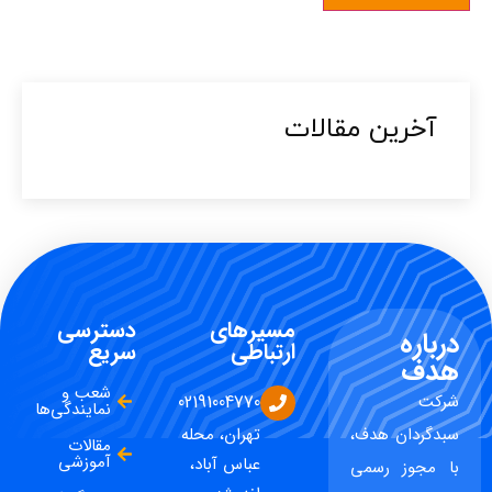
آخرین مقالات​
مسیرهای
دسترسی
درباره
ارتباطی
سریع
هدف
شعب و
شرکت
02191004770
نمایندگی‌ها
سبدگردان هدف،
تهران، محله
مقالات
آموزشی
عباس آباد،
با مجوز رسمی