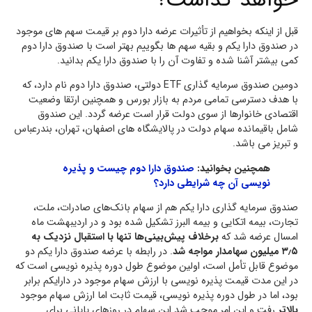
قبل از اینکه بخواهیم از تأثیرات عرضه دارا دوم بر قیمت سهم های موجود
در صندوق دارا یکم و بقیه سهم ها بگوییم بهتر است با صندوق دارا دوم
کمی بیشتر آشنا شده و تفاوت آن را با صندوق دارا یکم بدانید.
دومین صندوق سرمایه گذاری ETF دولتی، صندوق دارا دوم نام دارد، که
با هدف دسترسی تمامی مردم به بازار بورس و همچنین ارتقا وضعیت
اقتصادی خانوارها از سوی دولت قرار است عرضه گردد. این صندوق
شامل باقیمانده سهام دولت در پالایشگاه های اصفهان، تهران، بندرعباس
و تبریز می باشد.
همچنین بخوانید:
صندوق دارا دوم چیست و پذیره
نویسی آن چه شرایطی دارد؟
صندوق سرمایه گذاری دارا یکم هم از سهام بانک‌های صادرات، ملت،
تجارت، بیمه اتکایی و بیمه البرز تشکیل شده بود و در اردیبهشت ماه
امسال عرضه شد که
برخلاف پیش‌بینی‌ها تنها با استقبال نزدیک به
۳٫۵ میلیون سهامدار مواجه شد
. در رابطه با عرضه صندوق دارا یکم دو
موضوع قابل تأمل است، اولین موضوع طول دوره پذیره نویسی است که
در این مدت قیمت پذیره نویسی با ارزش سهام موجود در دارایکم برابر
بود، اما در طول دوره پذیره نویسی، قیمت ثابت اما ارزش سهام موجود
بالاتر
رفت و این امر موجب شد این سهام در روزهای پایانی برای