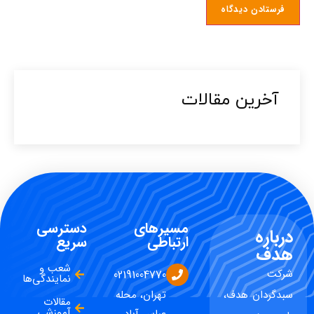
آخرین مقالات​
مسیرهای
دسترسی
درباره
ارتباطی
سریع
هدف
شعب و
شرکت
02191004770
نمایندگی‌ها
سبدگردان هدف،
تهران، محله
مقالات
آموزشی