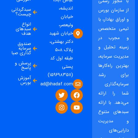
عباس آباد،
با مجوز رسمی
اندیشه،
سبدگردانی
از سازمان بورس
چیست؟
خیابان
و اوراق بهادار، با
انواع
ولیعصر،
تیمی متخصص
سبدهای
خیابان شهید
هدف
و مجرب در
دکتر بهشتی،
صندوق
زمینه تحلیل و
سرمایه
پلاک ۵۰۸
گذاری صبا
مدیریت سرمایه،
طبقه اول کد
پرسش و
بهترین راه‌کارها
پستی
پاسخ
برای رشد
(۱۵۹۶۹۸۳۵۱۱)
آموزش
بورس
ad@ihadaf.com
سرمایه‌گذاری
شما را ارائه
می‌دهد. با ارائه
سبدهای متنوع
و مدیریت
دارایی‌های