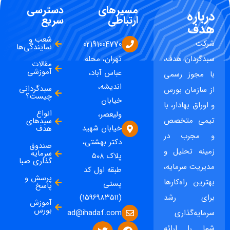
مسیرهای
دسترسی
درباره
ارتباطی
سریع
هدف
شعب و
شرکت
02191004770
نمایندگی‌ها
سبدگردان هدف،
تهران، محله
مقالات
آموزشی
عباس آباد،
با مجوز رسمی
اندیشه،
سبدگردانی
از سازمان بورس
چیست؟
خیابان
و اوراق بهادار، با
انواع
ولیعصر،
تیمی متخصص
سبدهای
خیابان شهید
هدف
و مجرب در
دکتر بهشتی،
صندوق
زمینه تحلیل و
سرمایه
پلاک ۵۰۸
گذاری صبا
مدیریت سرمایه،
طبقه اول کد
پرسش و
بهترین راه‌کارها
پستی
پاسخ
برای رشد
(۱۵۹۶۹۸۳۵۱۱)
آموزش
بورس
ad@ihadaf.com
سرمایه‌گذاری
شما را ارائه