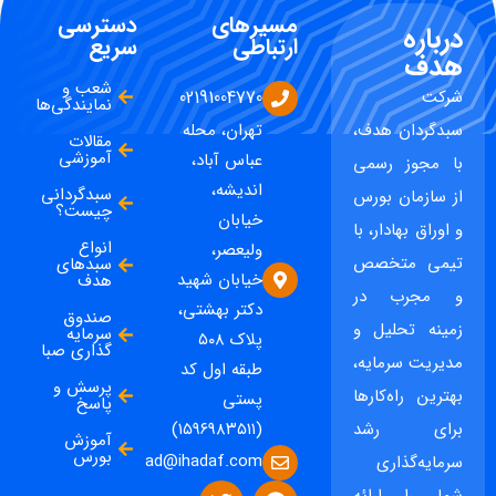
مسیرهای
دسترسی
درباره
ارتباطی
سریع
هدف
شعب و
شرکت
02191004770
نمایندگی‌ها
سبدگردان هدف،
تهران، محله
مقالات
آموزشی
عباس آباد،
با مجوز رسمی
اندیشه،
سبدگردانی
از سازمان بورس
چیست؟
خیابان
و اوراق بهادار، با
انواع
ولیعصر،
تیمی متخصص
سبدهای
خیابان شهید
هدف
و مجرب در
دکتر بهشتی،
صندوق
زمینه تحلیل و
سرمایه
پلاک ۵۰۸
گذاری صبا
مدیریت سرمایه،
طبقه اول کد
پرسش و
بهترین راه‌کارها
پستی
پاسخ
برای رشد
(۱۵۹۶۹۸۳۵۱۱)
آموزش
بورس
ad@ihadaf.com
سرمایه‌گذاری
شما را ارائه