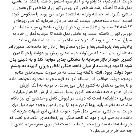
دولت «دارایکم»، «دارادوم» و «داراسوم»حضور داشته باشند، به عاملی
بدل شد تا آهنگ رشد شاخص کل بورس تهران از شاخص کل هموزن
پیشی بگیرد. اما خدشه وارده به اعتماد مردم این روند را معکوس کرده
است. افت دسته‌جمعی قیمت نمادها در بازار سرمایه که طی روزهای
گذشته ۴۲ میلیارد و ۶۶۷ میلیون دلار از ارزش نمادهای مورد معامله در
بورس تهران کاسته است، به عاملی بدل شده تا سرمایه‌گذاران خرد به
سراغ نمادهایی بروند که در چندماه اخیر نسبت به نمادهایی مانند
پالایشی‌ها، پتروشیمی‌ها و فلزی-معدنی‌ها از بازار جا مانده‌اند. همین امر
به عاملی بدل شده که می‌تواند در ماه‌های پیش رو
دولت را در تامین
کسری خود از بازار سرمایه با مشکلی جدی مواجه کند و به دلیلی بدل
شود تا دود برخاسته از میان ناهماهنگی لفظی وزرای کابینه به چشم
خود دولت برود.
البته ناگفته پیداست که در صورت عقیم‌ماندن منابع
بودجه دولت عواقب این مساله تنها به قوه مجریه محدود نخواهد ماند
و نارسایی محتمل به کشور زیان می‌رساند. با توجه به آنکه ارزش
دارایی‌های عرضه نشده هم اکنون بسیار بیشتر از ارزش ۱۶ هزار میلیارد
تومانی «دارایکم» است که دولت در فروش کامل واحدهای آن نیز ناکام
مانده، به نظر می‌آید پیدا کردن مابه ازا برای تامین وجوه مورد نیاز برای
دولت به چالشی اساسی بدل شود. جواب قطعی این شبهات هرچه که
باشد باید صبر کرد و دید که ناهماهنگی وزارتخانه‌های اقتصاد و نفت که
در رسانه‌ها به سه روز محدود ماند، دست آخر برای سفره مردم عادی تا
چه حد خرج بر می‌دارد؟