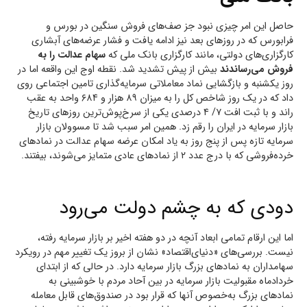
حاصل این امر چیزی نبود جز صف‌های فروش‌ سنگین در بورس و
فرابورس که در روزهای بعد نیز ادامه یافت و فشار عرضه‌های آبشاری
کارگزاری‌های دولتی، مانند کارگزاری بانک ملی که
سهام عدالت را به
فروش می‌رساندند
بیش از پیش تشدید شد. نقطه اوج این واقعه اما در
روز یکشنبه و بازگشایی نماد معاملاتی سرمایه‌گذاری تامین اجتماعی روی
داد که در یک روز شاخص کل را به میزان ۸۹ هزار و ۶۸۴ واحد به عقب
راند و با ثبت افت ۷/ ۴ درصدی یکی از سرخ‌پوش‌ترین روزهای تاریخ
بازار سرمایه در ایران را رقم زد. همین امر سبب شد تا مسوولان بازار
سرمایه تازه پس از پنج روز به یاد امکان عرضه سهام عدالت در نمادهای
خرده‌فروشی که با درج عدد ۲ از نمادهای عادی متمایز می‌شوند، بیفتند.
دودی که به چشم دولت می‌رود
اما این ارقام تمامی ابعاد آنچه در دو هفته اخیر بر بازار سرمایه رفته،
نیست. بررسی‌های «دنیای‌اقتصاد» نشان از بروز یک تغییر مهم در رویکرد
سهامداران به نمادهای بزرگ بازار سرمایه دارد. در حالی که از ابتدای
خردادماه مقبولیت بازار سرمایه در بین آحاد مردم با خوشبینی به
نمادهای بزرگ به‌خصوص آنها که قرار بود در صندوق‌های قابل معامله