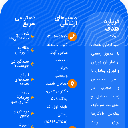
مسیرهای
دسترسی
درباره
ارتباطی
سریع
هدف
شعب و
شرکت
02191004770
نمایندگی‌ها
سبدگردان هدف،
تهران، محله
مقالات
آموزشی
عباس آباد،
با مجوز رسمی
اندیشه،
سبدگردانی
از سازمان بورس
چیست؟
خیابان
و اوراق بهادار، با
انواع
ولیعصر،
تیمی متخصص
سبدهای
خیابان شهید
هدف
و مجرب در
دکتر بهشتی،
صندوق
زمینه تحلیل و
سرمایه
پلاک ۵۰۸
گذاری صبا
مدیریت سرمایه،
طبقه اول کد
پرسش و
بهترین راه‌کارها
پستی
پاسخ
برای رشد
(۱۵۹۶۹۸۳۵۱۱)
آموزش