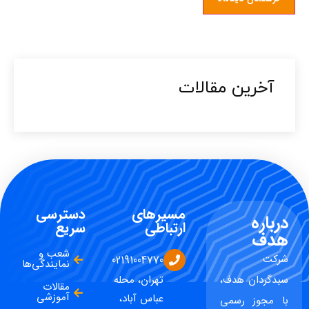
آخرین مقالات​
مسیرهای
دسترسی
درباره
ارتباطی
سریع
هدف
شعب و
شرکت
02191004770
نمایندگی‌ها
سبدگردان هدف،
تهران، محله
مقالات
آموزشی
عباس آباد،
با مجوز رسمی