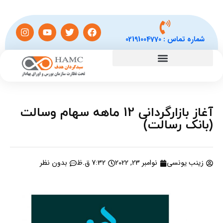
شماره تماس :
02191004770
آغاز بازارگردانی 12 ماهه سهام وسالت
(بانک رسالت)
زینب یونسی
نوامبر 23, 2022
7:32 ق.ظ
بدون نظر