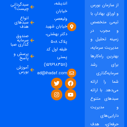
اندیشه،
سبدگردانی
از سازمان بورس
چیست؟
خیابان
و اوراق بهادار، با
انواع
ولیعصر،
تیمی متخصص
سبدهای
خیابان شهید
هدف
و مجرب در
دکتر بهشتی،
صندوق
زمینه تحلیل و
سرمایه
پلاک ۵۰۸
گذاری صبا
مدیریت سرمایه،
طبقه اول کد
پرسش و
بهترین راه‌کارها
پستی
پاسخ
برای رشد
(۱۵۹۶۹۸۳۵۱۱)
آموزش
بورس
ad@ihadaf.com
سرمایه‌گذاری
شما را ارائه
می‌دهد. با ارائه
سبدهای متنوع
و مدیریت
دارایی‌های
حرفه‌ای، هدف