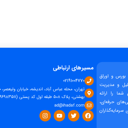
مسیرهای ارتباطی
بورس و اوراق
02191004770
یل و مدیریت
تهران، محله عباس آباد، اندیشه، خیابان ولیعصر، 
 شما را ارائه
بهشتی، پلاک ۵۰۸ طبقه اول کد پستی (۱۵۹۶۹۸۳۵۱۱)
‌های حرفه‌ای،
ad@ihadaf.com
سرمایه‌گذاران