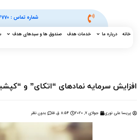
شماره تماس :
4770
خانه
درباره ما
خدمات هدف
صندوق ها و سبدهای هدف
س
افزایش سرمایه نمادهای “اتکای” و “کپشی
پریسا علی نوری
جولای 7, 2020
8:54 ق.ظ
بدون نظر