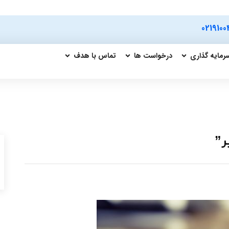
0219100
رمایه گذاری
درخواست ها
تماس با هدف
ر”