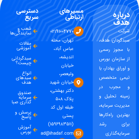
مسیرهای
دسترسی
درباره
ارتباطی
سریع
هدف
شعب و
شرکت
02191004770
نمایندگی‌ها
سبدگردان هدف،
تهران، محله
مقالات
آموزشی
عباس آباد،
با مجوز رسمی
اندیشه،
سبدگردانی
از سازمان بورس
چیست؟
خیابان
و اوراق بهادار، با
انواع
ولیعصر،
تیمی متخصص
سبدهای
خیابان شهید
هدف
و مجرب در
دکتر بهشتی،
صندوق
زمینه تحلیل و
سرمایه
پلاک ۵۰۸
گذاری صبا
مدیریت سرمایه،
طبقه اول کد
پرسش و
بهترین راه‌کارها
پستی
پاسخ
برای رشد
(۱۵۹۶۹۸۳۵۱۱)
آموزش
بورس
ad@ihadaf.com
سرمایه‌گذاری