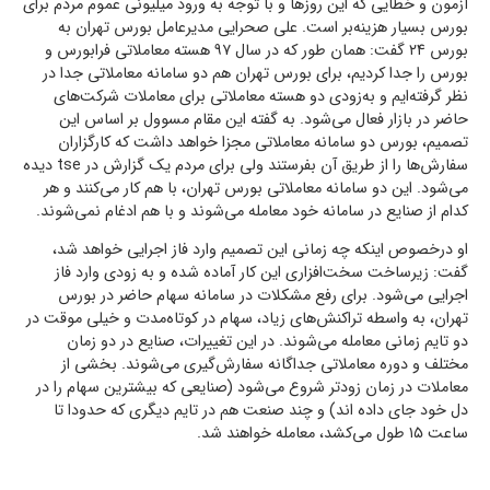
آزمون و خطایی که این روزها و با توجه به ورود میلیونی عموم مردم برای
بورس بسیار هزینه‌بر است. علی صحرایی مدیرعامل بورس تهران به
بورس ۲۴ گفت: همان طور که در سال ۹۷ هسته معاملاتی فرابورس و
بورس را جدا کردیم، برای بورس تهران هم دو سامانه معاملاتی جدا در
نظر گرفته‌ایم و به‌زودی دو هسته معاملاتی برای معاملات شرکت‌های
حاضر در بازار فعال می‌شود. به گفته این مقام مسوول بر اساس این
تصمیم، بورس دو سامانه معاملاتی مجزا خواهد داشت که کارگزاران
سفارش‌ها را از طریق آن بفرستند ولی برای مردم یک گزارش در tse دیده
می‌شود. این دو سامانه معاملاتی بورس تهران، با هم کار می‌کنند و هر
کدام از صنایع در سامانه خود معامله می‌شوند و با هم ادغام نمی‌شوند.
او درخصوص اینکه چه زمانی این تصمیم وارد فاز اجرایی خواهد شد،
گفت: زیر‌ساخت سخت‌افزاری این کار آماده شده و به زودی وارد فاز
اجرایی می‌شود. برای رفع مشکلات در سامانه سهام حاضر در بورس
تهران، به واسطه تراکنش‌های زیاد، سهام در کوتاه‌مدت و خیلی موقت در
دو تایم زمانی معامله می‌شوند. در این تغییرات، صنایع در دو زمان
مختلف و دوره معاملاتی جداگانه سفارش‌گیری می‌شوند. بخشی از
معاملات در زمان زودتر شروع می‌شود (صنایعی که بیشترین سهام را در
دل خود جای داده اند) و چند صنعت هم در تایم دیگری که حدودا تا
ساعت ۱۵ طول می‌کشد، معامله خواهند شد.