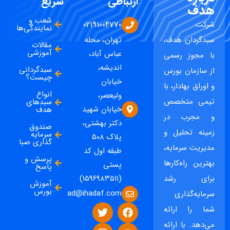
ارتباطی
سریع
هدف
شعب و
شرکت
02191004770
نمایندگی‌ها
سبدگردان هدف،
تهران، محله
مقالات
آموزشی
عباس آباد،
با مجوز رسمی
اندیشه،
سبدگردانی
از سازمان بورس
چیست؟
خیابان
و اوراق بهادار، با
انواع
ولیعصر،
تیمی متخصص
سبدهای
خیابان شهید
هدف
و مجرب در
دکتر بهشتی،
صندوق
زمینه تحلیل و
سرمایه
پلاک ۵۰۸
گذاری صبا
مدیریت سرمایه،
طبقه اول کد
پرسش و
بهترین راه‌کارها
پستی
پاسخ
برای رشد
(۱۵۹۶۹۸۳۵۱۱)
آموزش
بورس
ad@ihadaf.com
سرمایه‌گذاری
شما را ارائه
می‌دهد. با ارائه