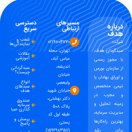
مسیرهای
دسترسی
درباره
ارتباطی
سریع
هدف
شعب و
شرکت
02191004770
نمایندگی‌ها
سبدگردان هدف،
تهران، محله
مقالات
آموزشی
عباس آباد،
با مجوز رسمی
اندیشه،
سبدگردانی
از سازمان بورس
چیست؟
خیابان
و اوراق بهادار، با
انواع
ولیعصر،
تیمی متخصص
سبدهای
خیابان شهید
هدف
و مجرب در
دکتر بهشتی،
صندوق
زمینه تحلیل و
سرمایه
پلاک ۵۰۸
گذاری صبا
مدیریت سرمایه،
طبقه اول کد
پرسش و
بهترین راه‌کارها
پستی
پاسخ
برای رشد
(۱۵۹۶۹۸۳۵۱۱)