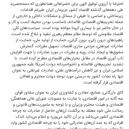
احتراما با آرزوی توفیق الهی برای حضرتعالی همانطوری که مستحضرید
طی دهه‌های گذشته اقتصاد کشور عزیزمان ایران علیرغم اقدامات
زیرساختی و اساسی با طیفی از مسائل و مشکلات داخلی و خارجی از
جمله تحریم‌های اقتصادی ظالمانه، نامناسب بودن محیط کسب و کار و
در حال حاضر نیز با بیماری کرونا مواجه بوده است. سیاست‌های کلی
اقتصاد مقاومتی که توسط مقام معظم رهبری تنفیذ و ابلاغ شده است،
راهبردهای درون زایی، برون گرایی، حمایت از تولید ملی، حمایت از
صادرات غیرنفتی، مردمی سازی اقتصاد، تسهیل مقررات، گسترش
مشوق‌ها و ایجاد ثبات رویه و مقررات در مورد صادرات را جهت افزایش
تاب آوری اقتصاد در مقابل بحران‌های اقتصادی مطرح کرده است. با
تشدید تحریم‌های ظالمانه و ناجوانمردانه دولت آمریکا علیه جمهوری
اسلامی ایران و نیز کاهش درآمدهای نفتی، صادرات غیرنفتی به عنوان
تنها راه نجات کشور به درستی مورد توجه دولت محترم و فعالان
اقتصادی قرار گرفته است.
اتاق بازرگانی، صنایع، معادن و کشاورزی ایران به عنوان مشاور قوای
سه گانه در امور اقتصادی، با عنایت به مصوبات شورای عالی هماهنگی
اقتصادی و هیئت محترم وزیران و با توجه به ماموریت‌های قانونی و
رسالت ملی خود معتقد به برگشت ارزهای حاصل از صادرات به چرخه
اقتصادی کشور می‌باشد و بر آن تاکید می‌ورزد و اعلام می‌دارد اندک
افرادی که به عمد ارزهای صادراتی خود را به چرخه اقتصادی کشور وارد
نکرده‌اند، مستوجب برخورد قانونی خواهند بود.