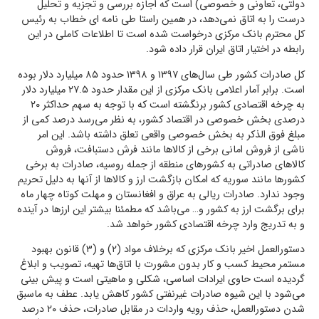
دولتی، تعاونی و خصوصی) است که اجازه بررسی و تجزیه و تحلیل
درست را به اتاق نمی‌دهد، در همین راستا طی نامه ای خطاب به رئیس
کل محترم بانک مرکزی درخواست شده است تا اطلاعات کاملی در این
رابطه در اختیار اتاق ایران قرار داده شود.
کل صادرات کشور طی سال‌های ۱۳۹۷ و ۱۳۹۸ حدود ۸۵ میلیارد دلار بوده
است. برابر آمار اعلامی بانک مرکزی از این مقدار حدود ۲۷.۵ میلیارد دلار
به چرخه اقتصادی کشور برنگشته است که با توجه به سهم حداکثر ۲۰
درصدی بخش خصوصی در اقتصاد کشور، به نظر می‌رسد درصد کمی از
مبلغ فوق الذکر به بخش خصوصی واقعی تعلق داشته باشد. این امر
ناشی از فروش امانی برخی از کالاها مانند فرش دستبافت، فروش
کالاهای صادراتی به کشورهای منطقه از جمله روسیه، صادرات به برخی
کشورها مانند سوریه که امکان بازگشت ارز و کالاها از آنها به دلیل تحریم
وجود ندارد. صادرات ریالی به عراق و افغانستان و مهلت کوتاه چهار ماه
برای برگشت ارز به کشور و… می‌باشد که مطمئنا بیشتر این ارزها در آینده
و به تدریج وارد چرخه اقتصادی کشور خواهد شد.
دستورالعمل اخیر بانک مرکزی که برخلاف مواد (۲) و (۳) قانون بهبود
مستمر محیط کسب و کار بدون مشورت با اتاق‌ها تهیه، تصویب و ابلاغ
گردیده است حاوی ایرادات اساسی، شکلی و ماهیتی است و پیش بینی
می‌شود با این شیوه صادرات غیرنفتی کشور کاهش یابد. عطف به ماسبق
شدن دستورالعمل، حذف رویه واردات در مقابل صادرات، حذف ۲۰ درصد