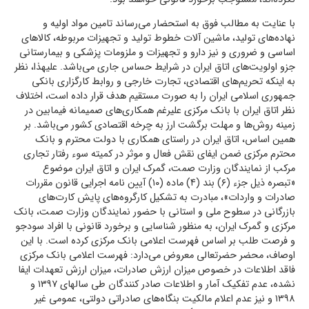
با عنایت به مطالب فوق به استحضار می‌رساند تامین مواد اولیه و
نهاده‌های تولید، ماشین آلات خطوط تولید و تجهیزات مربوطه، کالاهای
اساسی و ضروری و نیز دارو و تجهیزات و ملزومات پزشکی و بیمارستانی
جزو اولویت‌های اتاق ایران در شرایط حساس جاری می‌باشد. علیهذا، نظر
به اینکه تحریم‌های اقتصادی، تجارت خارجی و روابط کارگزاری بانکی
جمهوری اسلامی ایران را به صورت مستقیم هدف قرار داده است، اختلاف
نظر اتاق ایران با بانک مرکزی علیرغم همکاری‌های صمیمانه فیمابین در
زمینه روش‌ها و مهلت برگشت ارز به چرخه اقتصادی کشور می‌باشد. بر
همین اساس، اتاق ایران در راستای همکاری با دولت محترم و بانک
محترم مرکزی ضمن ایفای نقش فعال و موثر در کمیته سوء رفتار تجاری
مرکب از نمایندگان وزارت صمت، گمرک ایران و اتاق ایران موضوع
«تبصره ذیل جزء (۶) بند (۴) ماده (۱۰) آیین نامه اجرایی قانون مقررات
صادرات و واردات»، مبادرت به تشکیل کارگروه‌های پایش کارت‌های
بازرگانی در سطوح ملی و استانی با حضور نمایندگان وزارت صمت، بانک
مرکزی و گمرک ایران، به منظور شناسایی و برخورد قانونی با افراد سودجو
و فرصت طلب بر اساس فهرست اعلامی بانک مرکزی کرده است. با این
اوصاف، محضر حضرتعالی معروض می‌دارد: فهرست اعلامی بانک مرکزی
فاقد اطلاعات در خصوص میزان ارزش صادرات، میزان ارزش تعهدات ایفا
نشده، عدم تفکیک آمار و اطلاعات صادر کنندگان طی سالهای ۱۳۹۷ و
۱۳۹۸ و نیز عدم اعلام مالکیت بنگاه‌های صادراتی دولتی، عمومی غیر