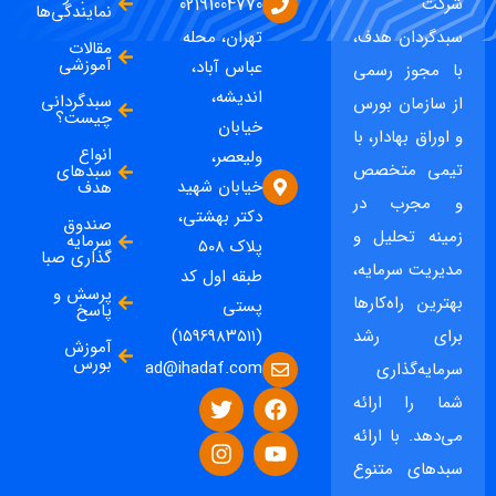
شرکت
02191004770
نمایندگی‌ها
سبدگردان هدف،
تهران، محله
مقالات
آموزشی
عباس آباد،
با مجوز رسمی
اندیشه،
سبدگردانی
از سازمان بورس
چیست؟
خیابان
و اوراق بهادار، با
انواع
ولیعصر،
تیمی متخصص
سبدهای
خیابان شهید
هدف
و مجرب در
دکتر بهشتی،
صندوق
زمینه تحلیل و
سرمایه
پلاک ۵۰۸
گذاری صبا
مدیریت سرمایه،
طبقه اول کد
پرسش و
بهترین راه‌کارها
پستی
پاسخ
برای رشد
(۱۵۹۶۹۸۳۵۱۱)
آموزش
بورس
ad@ihadaf.com
سرمایه‌گذاری
شما را ارائه
می‌دهد. با ارائه
سبدهای متنوع