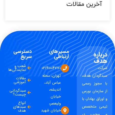
آخرین مقالات​
مسیرهای
دسترسی
درباره
ارتباطی
سریع
هدف
شعب و
شرکت
02191004770
نمایندگی‌ها
سبدگردان هدف،
تهران، محله
مقالات
آموزشی
عباس آباد،
با مجوز رسمی
اندیشه،
سبدگردانی
از سازمان بورس
چیست؟
خیابان
و اوراق بهادار، با
انواع
ولیعصر،
تیمی متخصص
سبدهای
خیابان شهید
هدف
و مجرب در