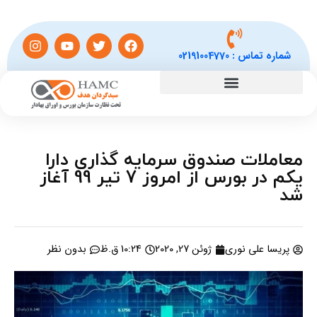
شماره تماس :
02191004770
معاملات صندوق سرمایه گذاری دارا
یکم در بورس از امروز 7 تیر 99 آغاز
شد
پریسا علی نوری
ژوئن 27, 2020
10:24 ق.ظ
بدون نظر