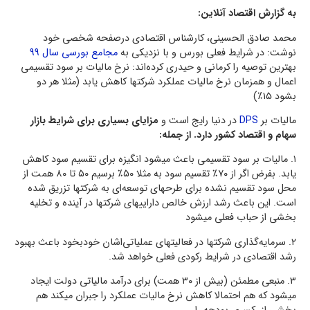
به گزارش اقتصاد آنلاین:
محمد صادق الحسینی، کارشناس اقتصادی درصفحه شخصی خود
نوشت: ‌در شرایط فعلی ‎بورس و با نزدیکی به
مجامع بورسی سال 99
بهترین توصیه را کرمانی و حیدری کرده‌اند: نرخ مالیات بر سود تقسیمی
اعمال و همزمان نرخ مالیات عملکرد شرکتها کاهش یابد (مثلا هر دو
بشود ۱۵٪)
مالیات بر
DPS
در دنیا رایج است و
مزایای بسیاری برای شرایط بازار
سهام و اقتصاد کشور دارد. از جمله:
‌۱. مالیات بر سود تقسیمی باعث میشود انگیزه برای تقسیم سود کاهش
یابد. بفرض اگر از ۷۰٪ تقسیم سود به مثلا ۵۰٪ برسیم ۵۰ تا ۸۰ همت از
محل سود تقسیم نشده برای طرحهای توسعه‌ای به شرکتها تزریق شده
است. این باعث رشد ارزش خالص داراییهای شرکتها در آینده و تخلیه
بخشی از حباب فعلی میشود
‌۲. سرمایه‌گذاری شرکتها در فعالیتهای عملیاتی‌اشان خودبخود باعث بهبود
رشد اقتصادی در شرایط رکودی فعلی خواهد شد.
۳. منبعی مطمئن (بیش از ۳۰ همت) برای درآمد مالیاتی دولت ایجاد
میشود که هم احتمالا کاهش نرخ مالیات عملکرد را جبران میکند هم