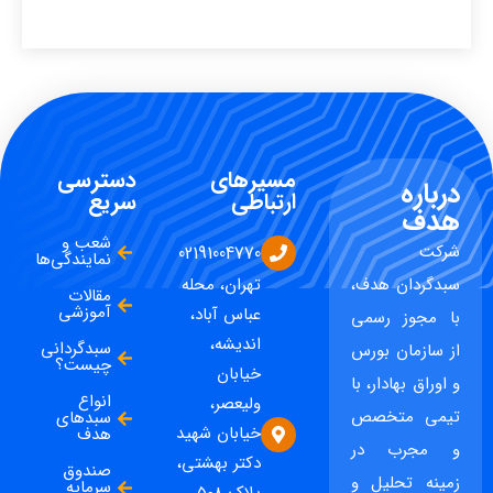
مسیرهای
دسترسی
درباره
ارتباطی
سریع
هدف
شعب و
شرکت
02191004770
نمایندگی‌ها
سبدگردان هدف،
تهران، محله
مقالات
آموزشی
عباس آباد،
با مجوز رسمی
اندیشه،
سبدگردانی
از سازمان بورس
چیست؟
خیابان
و اوراق بهادار، با
انواع
ولیعصر،
تیمی متخصص
سبدهای
خیابان شهید
هدف
و مجرب در
دکتر بهشتی،
صندوق
زمینه تحلیل و
سرمایه