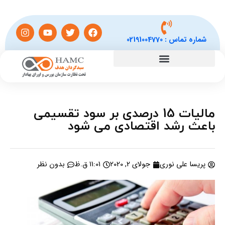
شماره تماس :
02191004770
مالیات 15 درصدی بر سود تقسیمی
باعث رشد اقتصادی می شود
پریسا علی نوری
جولای 2, 2020
11:01 ق.ظ
بدون نظر