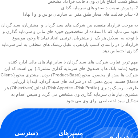
منظو کسب انتفاع بارای وی د قالب قرا داد مشخص
2- پذیرش سِمَت د صندو های سرمایه گذا ی
3- سایر فعالیت های مجاز طبق مقر ات سازمان بو س و او ا بهادا
به موجب قرارداد منعقده بین شرکت های سبد گردان و مشتریان، سبد گردان
تعهد می نماید که با استفاده از متخصصین حوزه های مالی و سرمایه گذاری و
با توجه به سلایق هر یک از مشتریان، ترتیبی اتخاذ نماید تا وجوه موضوع
قرارداد را در راستای کسب بازدهی با تقبل ریسک های منطقی به امر سرمایه
گذاری اختصاص دهد.
مهم ترین تفاوت شرکت های سبد گردان با سایر نهاد های مالی اداره کننده
وجوه (مانند بانک ها یا صندوق های سرمایه گذاری مشترک) این است که این
شرکت ها بیش از محصول محور(Product-Base) بودن، مشتری محور(Client-
Base) هستند، بدین معنی که در شرکت های سبد گردان، ابتدا با ارزیابی
ظرفیت ریسک پذیری (Risk Appetite -Risk Profile) اهداف(Objectives) هر
مشتری، نیاز های سرمایه گذاری وی مشخص می گردد و سپس اقدام به
تشکیل سبد اختصاصی برای وی می شود.
مسیرهای
دسترسی
درباره