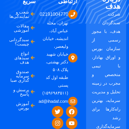
ارتباطی
سریع
هدف
شعب و
شرکت
02191004770
نمایندگی‌ها
سبدگردان
تهران، محله
مقالات
آموزشی
عباس آباد،
هدف، با مجوز
اندیشه، خیابان
سبدگردانی
رسمی از
چیست؟
ولیعصر،
سازمان بورس
انواع
خیابان شهید
و اوراق بهادار،
سبدهای
دکتر بهشتی،
هدف
با تیمی
پلاک ۵۰۸
صندوق
متخصص و
سرمایه
طبقه اول کد
گذاری صبا
مجرب در زمینه
پستی
پرسش و
تحلیل و مدیریت
(۱۵۹۶۹۸۳۵۱۱)
پاسخ
سرمایه، بهترین
ad@ihadaf.com
آموزش
بورس
راه‌کارها برای
رشد
سرمایه‌گذاری