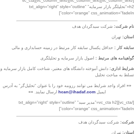
[/vc_column_text][vc_column_text][/vc_column_text][vc_cta
h2=”تحلیلگر بازار سرمایه” txt_align=”right” style=”outline”
color=”orange” css_animation=”fadeIn”]
نام شرکت:
شرکت سبدگردان هدف
استان:
تهران
سابقه کار :
حداقل یکسال سابقه کار مرتبط در زمینه حسابداری و مالی
گواهینامه های مرتبط :
اصول بازار سرمایه و تحلیلگری
شرایط اداری:
دانش آموخته دانشگاه های معتبر، شناخت کامل بازار سرمایه و
تسلط به مباحث تحلیل
««
افراد واجد شرایط می توانند رزومه خود را با عنوان “تحلیل‌گر” به آدرس
ایمیل
hcan@ihadaf.com
ارسال نمایند.
»»
[/vc_cta][vc_cta h2=”مدیر سبد” txt_align=”right” style=”outline”
color=”orange” css_animation=”fadeIn”]
شرکت:
شرکت سبدگردان هدف
استان:
تهران