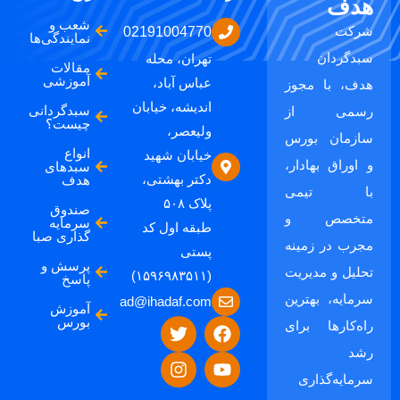
هدف
شعب و
شرکت
02191004770
نمایندگی‌ها
سبدگردان
تهران، محله
مقالات
آموزشی
عباس آباد،
هدف، با مجوز
اندیشه، خیابان
سبدگردانی
رسمی از
چیست؟
ولیعصر،
سازمان بورس
انواع
خیابان شهید
و اوراق بهادار،
سبدهای
دکتر بهشتی،
هدف
با تیمی
پلاک ۵۰۸
صندوق
متخصص و
سرمایه
طبقه اول کد
گذاری صبا
مجرب در زمینه
پستی
پرسش و
تحلیل و مدیریت
(۱۵۹۶۹۸۳۵۱۱)
پاسخ
سرمایه، بهترین
ad@ihadaf.com
آموزش
بورس
راه‌کارها برای
رشد
سرمایه‌گذاری