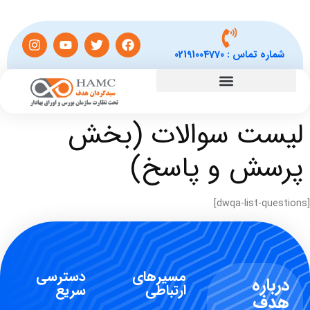
شماره تماس :
02191004770
لیست سوالات (بخش
پرسش و پاسخ)
[dwqa-list-questions]
مسیرهای
دسترسی
درباره
ارتباطی
سریع
هدف