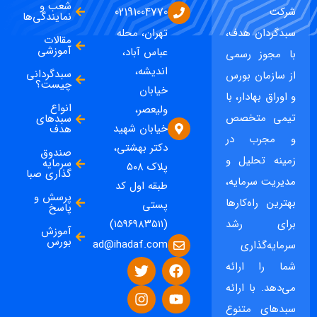
شعب و
شرکت
02191004770
نمایندگی‌ها
سبدگردان هدف،
تهران، محله
مقالات
آموزشی
عباس آباد،
با مجوز رسمی
اندیشه،
سبدگردانی
از سازمان بورس
چیست؟
خیابان
و اوراق بهادار، با
انواع
ولیعصر،
تیمی متخصص
سبدهای
خیابان شهید
هدف
و مجرب در
دکتر بهشتی،
صندوق
زمینه تحلیل و
سرمایه
پلاک ۵۰۸
گذاری صبا
مدیریت سرمایه،
طبقه اول کد
پرسش و
بهترین راه‌کارها
پستی
پاسخ
برای رشد
(۱۵۹۶۹۸۳۵۱۱)
آموزش
بورس
ad@ihadaf.com
سرمایه‌گذاری
شما را ارائه
می‌دهد. با ارائه
سبدهای متنوع