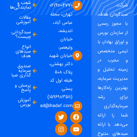
شعب و
شرکت
02191004770
نمایندگی‌ها
سبدگردان هدف،
تهران، محله
مقالات
آموزشی
عباس آباد،
با مجوز رسمی
اندیشه،
سبدگردانی
از سازمان بورس
چیست؟
خیابان
و اوراق بهادار، با
انواع
ولیعصر،
تیمی متخصص
سبدهای
خیابان شهید
هدف
و مجرب در
دکتر بهشتی،
صندوق
زمینه تحلیل و
سرمایه
پلاک ۵۰۸
گذاری صبا
مدیریت سرمایه،
طبقه اول کد
پرسش و
بهترین راه‌کارها
پستی
پاسخ
برای رشد
(۱۵۹۶۹۸۳۵۱۱)
آموزش
بورس
ad@ihadaf.com
سرمایه‌گذاری
شما را ارائه
می‌دهد. با ارائه
سبدهای متنوع