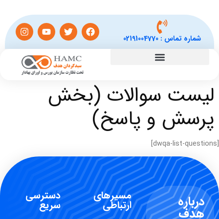
شماره تماس :
02191004770
لیست سوالات (بخش
پرسش و پاسخ)
[dwqa-list-questions]
مسیرهای
دسترسی
درباره
ارتباطی
سریع
هدف